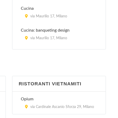
Cucina
via Maurilio 17, Milano
Cucina: banqueting design
via Maurilio 17, Milano
La Cucina Italiana
piazza Aspromonte 15, Milano
La Sana Gola
via Carlo Farini 70, Milano
RISTORANTI VIETNAMITI
Peccati di Gola - Arese
Opium
via Sandro Pertini 3/24, Arese
via Cardinale Ascanio Sforza 29, Milano