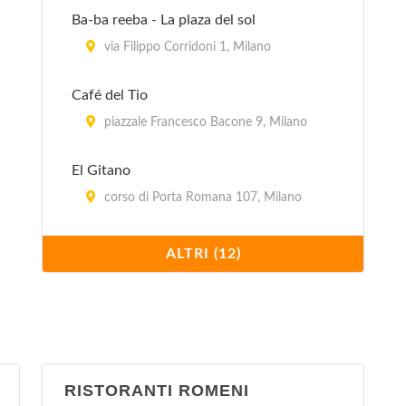
Ba-ba reeba - La plaza del sol
via Filippo Corridoni 1, Milano
Café del Tio
piazzale Francesco Bacone 9, Milano
El Gitano
corso di Porta Romana 107, Milano
Il Paquito
ALTRI (12)
via Ruggero Bonghi 12, Milano
La Flaca
via Monfalcone (angolo via Marcello
Moretti) 32, Milano
RISTORANTI ROMENI