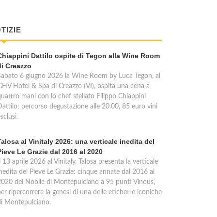
TIZIE
Chiappini Dattilo ospite di Tegon alla Wine Room
di Creazzo
Sabato 6 giugno 2026 la Wine Room by Luca Tegon, al
GHV Hotel & Spa di Creazzo (VI), ospita una cena a
quattro mani con lo chef stellato Filippo Chiappini
Dattilo: percorso degustazione alle 20.00, 85 euro vini
sclusi.
Talosa al Vinitaly 2026: una verticale inedita del
Pieve Le Grazie dal 2016 al 2020
l 13 aprile 2026 al Vinitaly, Talosa presenta la verticale
inedita del Pieve Le Grazie: cinque annate dal 2016 al
2020 del Nobile di Montepulciano a 95 punti Vinous,
er ripercorrere la genesi di una delle etichette iconiche
di Montepulciano.