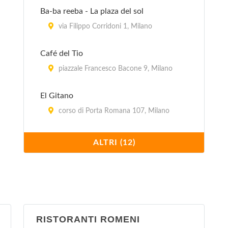
Ba-ba reeba - La plaza del sol
via Filippo Corridoni 1, Milano
Café del Tio
piazzale Francesco Bacone 9, Milano
El Gitano
corso di Porta Romana 107, Milano
Il Paquito
ALTRI (12)
via Ruggero Bonghi 12, Milano
La Flaca
via Monfalcone (angolo via Marcello
Moretti) 32, Milano
RISTORANTI ROMENI