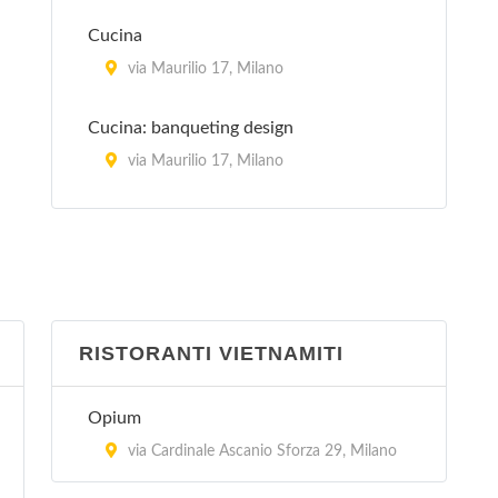
Cucina
via Maurilio 17, Milano
Cucina: banqueting design
via Maurilio 17, Milano
La Cucina Italiana
piazza Aspromonte 15, Milano
La Sana Gola
via Carlo Farini 70, Milano
RISTORANTI VIETNAMITI
Peccati di Gola - Arese
Opium
via Sandro Pertini 3/24, Arese
via Cardinale Ascanio Sforza 29, Milano