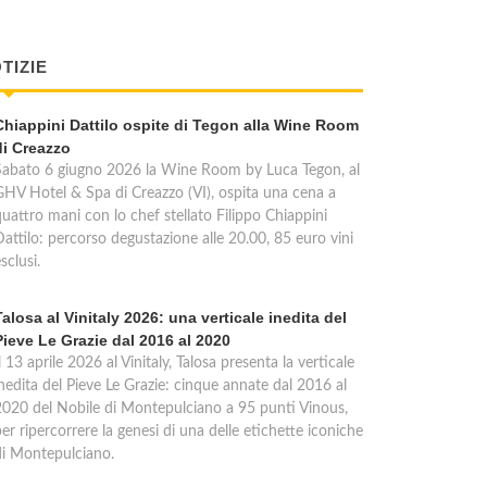
TIZIE
Chiappini Dattilo ospite di Tegon alla Wine Room
di Creazzo
Sabato 6 giugno 2026 la Wine Room by Luca Tegon, al
GHV Hotel & Spa di Creazzo (VI), ospita una cena a
quattro mani con lo chef stellato Filippo Chiappini
Dattilo: percorso degustazione alle 20.00, 85 euro vini
sclusi.
Talosa al Vinitaly 2026: una verticale inedita del
Pieve Le Grazie dal 2016 al 2020
l 13 aprile 2026 al Vinitaly, Talosa presenta la verticale
inedita del Pieve Le Grazie: cinque annate dal 2016 al
2020 del Nobile di Montepulciano a 95 punti Vinous,
er ripercorrere la genesi di una delle etichette iconiche
di Montepulciano.