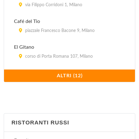
via Filippo Corridoni 1, Milano
Café del Tio
piazzale Francesco Bacone 9, Milano
El Gitano
corso di Porta Romana 107, Milano
Il Paquito
ALTRI (12)
via Ruggero Bonghi 12, Milano
La Flaca
via Monfalcone (angolo via Marcello Moretti) 32,
Milano
RISTORANTI RUSSI
Llevataps