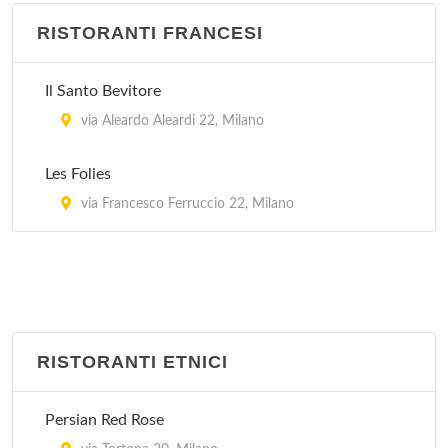
piazza Giuseppe Pasolini 4, Milano
RISTORANTI FRANCESI
Zythum
Il Santo Bevitore
via Rutilia 16, Milano
via Aleardo Aleardi 22, Milano
Les Folies
via Francesco Ferruccio 22, Milano
RISTORANTI ETNICI
Persian Red Rose