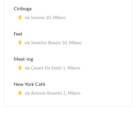
Fuji
Ciriboga
viale Montello 9, Milano
via Savona 10, Milano
Hama
Feel
via Raffaello Sanzio 4, Milano
via Severino Boezio 10, Milano
Hana Sushi
Meat-ing
via degli Zuccaro 5, Milano
via Cesare Da Sesto 1, Milano
New York Cafè
via Antonio Rosmini 2, Milano
Seven
corso Cristoforo Colombo 11, Milano
Vanguard Village