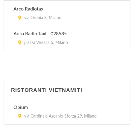
Peccati di Gola - Arese
Arco Radiotaxi
via Sandro Pertini 3/24, Arese
via Orobia 3, Milano
Auto Radio Taxi - 028585
piazza Velasca 5, Milano
RISTORANTI VIETNAMITI
Opium
via Cardinale Ascanio Sforza 29, Milano