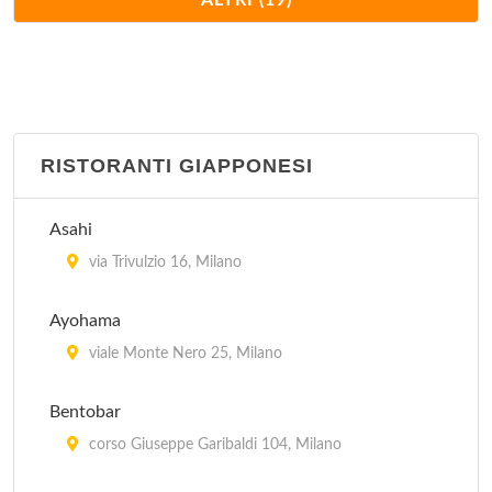
ALTRI (19)
via Vetere 12, Milano
Palchi
viale Zara 116, Milano
RISTORANTI GIAPPONESI
Punjab
viale Monte Nero 25, Milano
Asahi
Rangoli
via Trivulzio 16, Milano
via Solferino 36, Milano
Ayohama
Sarla
viale Monte Nero 25, Milano
via Stampa 4, Milano
Bentobar
Serendib
corso Giuseppe Garibaldi 104, Milano
via Pontida 2, Milano