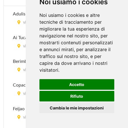
Noi usiamo i cookies
Adulis Pau Brasil
Noi usiamo i cookies e altre
tecniche di tracciamento per
via Melzo 24, Milano
migliorare la tua esperienza di
navigazione nel nostro sito, per
Ai Tucani
mostrarti contenuti personalizzati
via Novara 342, Milano
e annunci mirati, per analizzare il
traffico sul nostro sito, e per
Berimbao
capire da dove arrivano i nostri
visitatori.
via Marghera 43, Milano
Accetto
Copacabana
via Giuseppe Tartini 13, Milano
Rifiuto
Cambia le mie impostazioni
Feijao Com Arroz
via Gian Francesco Pizzi 18, Milano