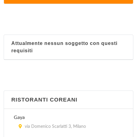
via Corrado II il Salico 10, Milano
Il Faraone
via Masolino da Panicale 13, Milano
Attualmente nessun soggetto con questi
Il Moro 1
requisiti
via Laura Ciceri Visconti 8, Milano
Il Moro 2
via Andrea Salaino 12, Milano
Istambul
RISTORANTI COREANI
via Vitruvio 30, Milano
Gaya
Le Due Specialità
via Domenico Scarlatti 3, Milano
via Sartirana 1, Milano