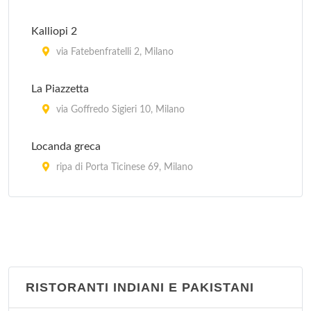
Kalliopi 2
via Fatebenfratelli 2, Milano
La Piazzetta
via Goffredo Sigieri 10, Milano
Locanda greca
ripa di Porta Ticinese 69, Milano
Myconos
via Tofane 5, Milano
Mythos
via Maurizio Quadrio 23, Milano
RISTORANTI INDIANI E PAKISTANI