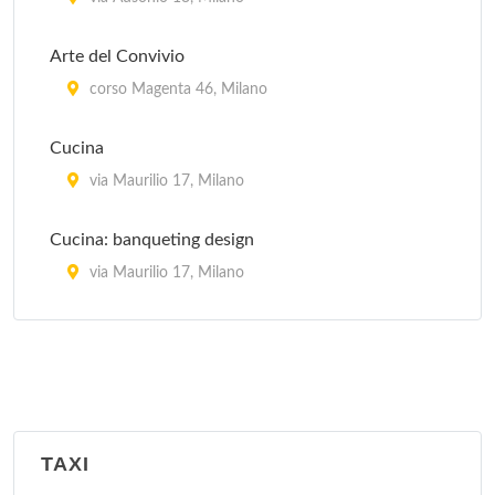
Arte del Convivio
corso Magenta 46, Milano
Cucina
via Maurilio 17, Milano
Cucina: banqueting design
via Maurilio 17, Milano
La Cucina Italiana
piazza Aspromonte 15, Milano
La Sana Gola
via Carlo Farini 70, Milano
TAXI