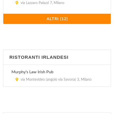
via Lazzaro Palazzi 7, Milano
El Puerto Chalaco
ALTRI (12)
via Conegliano 5, Milano
El Tipico Latino Americano
via Giuseppe Giacosa 4, Milano
RISTORANTI IRLANDESI
Havana Cafè
viale Bligny 50, Milano
Murphy's Law Irish Pub
La Bodeguita del Medio
via Montevideo (angolo via Savona) 3, Milano
viale Col Di Lana 3, Milano
La Hora Feliz
via San Vito 5, Milano