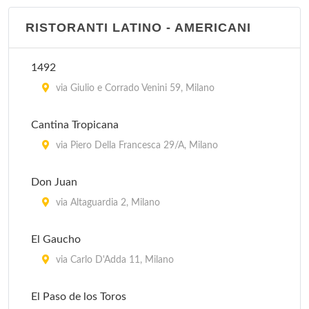
El Tropico Latino - corso Como
RISTORANTI LATINO - AMERICANI
corso Como 2, Milano
1492
El Tropico Latino - via Ascanio Sforza
via Giulio e Corrado Venini 59, Milano
via Cardinale Ascanio Sforza (angolo via Giuseppe
Lagrange) , Milano
Cantina Tropicana
via Piero Della Francesca 29/A, Milano
Don Juan
via Altaguardia 2, Milano
El Gaucho
via Carlo D'Adda 11, Milano
El Paso de los Toros