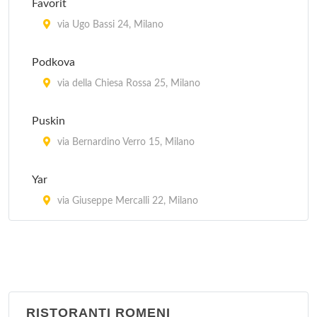
Favorit
via Ariberto 31, Milano
via Ugo Bassi 24, Milano
Meson Espana
Podkova
via Ludovico Montegani 68, Milano
via della Chiesa Rossa 25, Milano
Taberna Vasca
Puskin
via Lodovico il Moro 61, Milano
via Bernardino Verro 15, Milano
Tapa'n Kichen Bar
Yar
via Francesco Burlamacchi 7, Milano
via Giuseppe Mercalli 22, Milano
RISTORANTI ROMENI