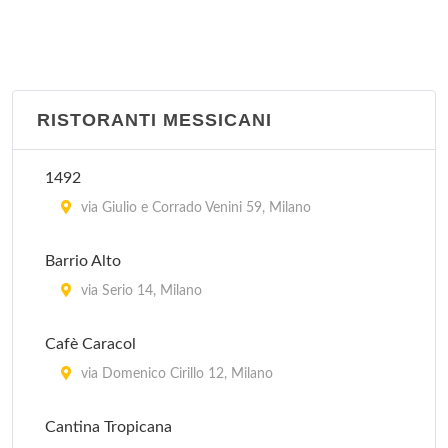
Julep's
via Evangelista Torricelli 21, Milano
Old Time
viale Tibaldi 1, Milano
RISTORANTI MESSICANI
Santa Monica
1492
piazzetta Pattari 2, Milano
via Giulio e Corrado Venini 59, Milano
Silver Star Saloon
Barrio Alto
via Valassina 16, Milano
via Serio 14, Milano
Tijuana Cafè
Cafè Caracol
via Tullo Massarani 5, Milano
via Domenico Cirillo 12, Milano
Cantina Tropicana