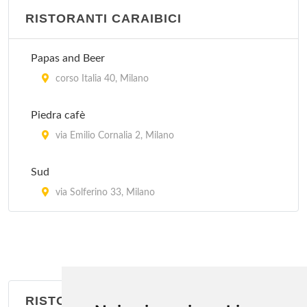
RISTORANTI CARAIBICI
Jubin
via Bramante 26, Milano
Papas and Beer
Kota Radja
corso Italia 40, Milano
piazzale Francesco Baracca 6, Milano
Piedra cafè
Lon Fon
via Emilio Cornalia 2, Milano
via Lazzaretto 10, Milano
Sud
Mei Lin
via Solferino 33, Milano
via San Giovanni sul Muro 13, Milano
RISTORANTI BRASILIANI