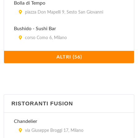
Bolla di Tempo
piazza Don Mapelli 9, Sesto San Giovanni
Bushido - Sushi Bar
corso Como 6, Milano
Compagnia generale dei viaggiatori, naviganti e
ALTRI (56)
sognatori
via Sottocorno 27, Milano
Famoso
viale Abruzzi 76, Milano
RISTORANTI FUSION
Finger's
Chandelier
via San Gerolamo Emiliani 2, Milano
via Giuseppe Broggi 17, Milano