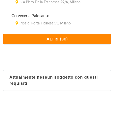
via Piero Della Francesca 29/A, Milano
Cerveceria Palosanto
ripa di Porta Ticinese 53, Milano
Charro Cafè
ALTRI (30)
via Santa Maria Segreta 7/9, Milano
Cueva Maya
viale Monte Nero 19, Milano
Attualmente nessun soggetto con questi
El Tropico Latino - via Giulio Romano
requisiti
via Giulio Romano 15, Milano
El Tropico Latino - via Messina
via Messina 1, Milano