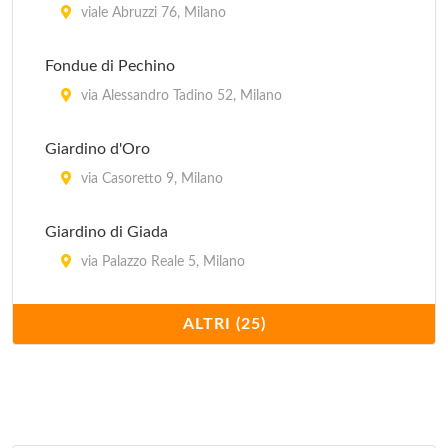
viale Abruzzi 76, Milano
Fondue di Pechino
via Alessandro Tadino 52, Milano
Giardino d'Oro
via Casoretto 9, Milano
Giardino di Giada
via Palazzo Reale 5, Milano
Hong Kong
ALTRI (25)
via Giovanni Schiapparelli 5, Milano
Imperiale
via Plinio 30, Milano