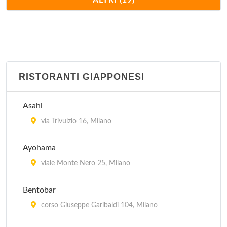
ALTRI (19)
via Vetere 12, Milano
Palchi
viale Zara 116, Milano
RISTORANTI GIAPPONESI
Punjab
viale Monte Nero 25, Milano
Asahi
Rangoli
via Trivulzio 16, Milano
via Solferino 36, Milano
Ayohama
Sarla
viale Monte Nero 25, Milano
via Stampa 4, Milano
Bentobar
Serendib
corso Giuseppe Garibaldi 104, Milano
via Pontida 2, Milano