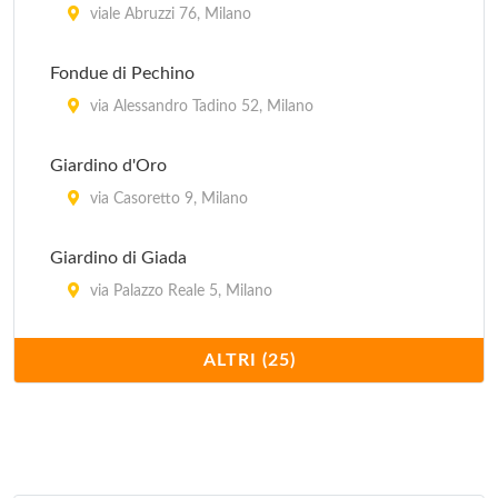
viale Abruzzi 76, Milano
Fondue di Pechino
via Alessandro Tadino 52, Milano
Giardino d'Oro
via Casoretto 9, Milano
Giardino di Giada
via Palazzo Reale 5, Milano
Hong Kong
ALTRI (25)
via Giovanni Schiapparelli 5, Milano
Imperiale
via Plinio 30, Milano