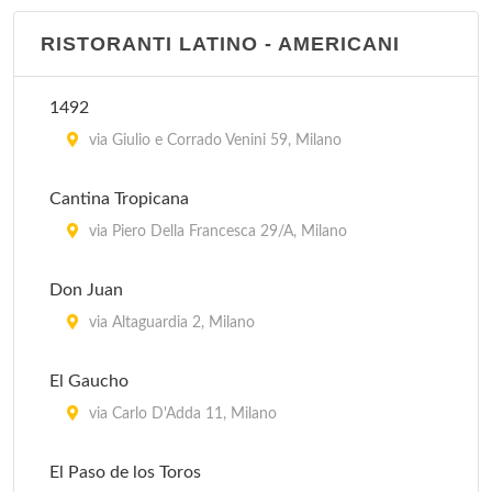
El Tropico Latino - via Messina
RISTORANTI LATINO - AMERICANI
via Messina 1, Milano
1492
El Tropico Latino - corso Como
via Giulio e Corrado Venini 59, Milano
corso Como 2, Milano
Cantina Tropicana
via Piero Della Francesca 29/A, Milano
Don Juan
via Altaguardia 2, Milano
El Gaucho
via Carlo D'Adda 11, Milano
El Paso de los Toros