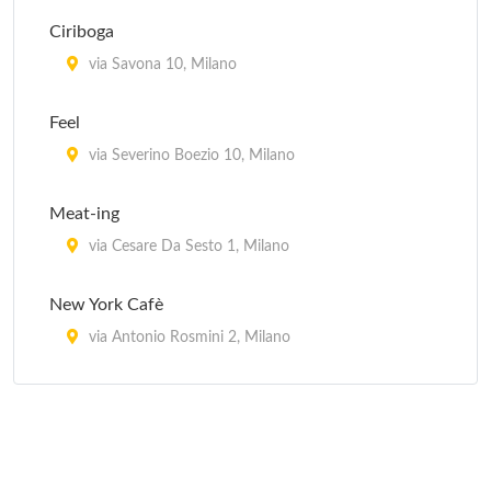
Fuji
Ciriboga
viale Montello 9, Milano
via Savona 10, Milano
Hama
Feel
via Raffaello Sanzio 4, Milano
via Severino Boezio 10, Milano
Hana Sushi
Meat-ing
via degli Zuccaro 5, Milano
via Cesare Da Sesto 1, Milano
New York Cafè
via Antonio Rosmini 2, Milano
Seven
corso Cristoforo Colombo 11, Milano
Vanguard Village