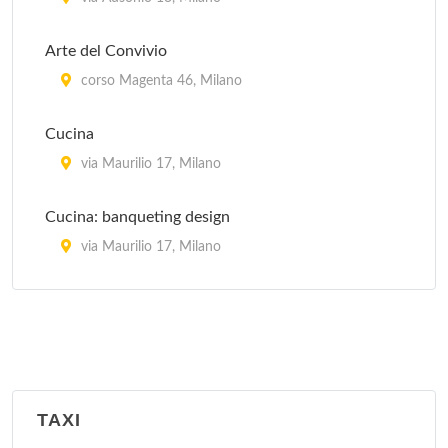
Arte del Convivio
corso Magenta 46, Milano
Cucina
via Maurilio 17, Milano
Cucina: banqueting design
via Maurilio 17, Milano
La Cucina Italiana
piazza Aspromonte 15, Milano
La Sana Gola
via Carlo Farini 70, Milano
TAXI