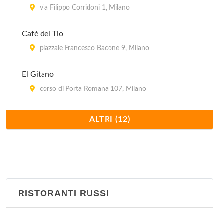
via Filippo Corridoni 1, Milano
Café del Tio
piazzale Francesco Bacone 9, Milano
El Gitano
corso di Porta Romana 107, Milano
Il Paquito
ALTRI (12)
via Ruggero Bonghi 12, Milano
La Flaca
via Monfalcone (angolo via Marcello Moretti) 32,
Milano
RISTORANTI RUSSI
Llevataps