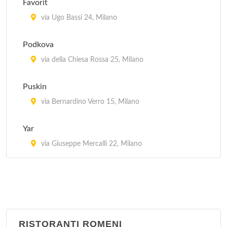
Favorit
via Ariberto 31, Milano
via Ugo Bassi 24, Milano
Meson Espana
Podkova
via Ludovico Montegani 68, Milano
via della Chiesa Rossa 25, Milano
Taberna Vasca
Puskin
via Lodovico il Moro 61, Milano
via Bernardino Verro 15, Milano
Tapa'n Kichen Bar
Yar
via Francesco Burlamacchi 7, Milano
via Giuseppe Mercalli 22, Milano
RISTORANTI ROMENI