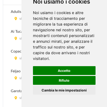
Noi usiamo i cookies
Adulis Pau Brasil
Noi usiamo i cookies e altre
tecniche di tracciamento per
via Melzo 24, Milano
migliorare la tua esperienza di
navigazione nel nostro sito, per
Ai Tucani
mostrarti contenuti personalizzati
via Novara 342, Milano
e annunci mirati, per analizzare il
traffico sul nostro sito, e per
Copacabana
capire da dove arrivano i nostri
visitatori.
via Giuseppe Tartini 13, Milano
Accetto
Feijao Com Arroz
via Gian Francesco Pizzi 18, Milano
Rifiuto
Cambia le mie impostazioni
Garota De Ipanema
via General Giuseppe Govone 42, Milano