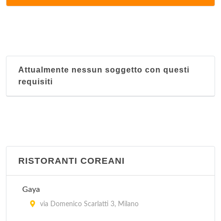
via Corrado II il Salico 10, Milano
Il Faraone
via Masolino da Panicale 13, Milano
Attualmente nessun soggetto con questi
Il Moro 1
requisiti
via Laura Ciceri Visconti 8, Milano
Il Moro 2
via Andrea Salaino 12, Milano
Istambul
RISTORANTI COREANI
via Vitruvio 30, Milano
Gaya
Le Due Specialità
via Domenico Scarlatti 3, Milano
via Sartirana 1, Milano