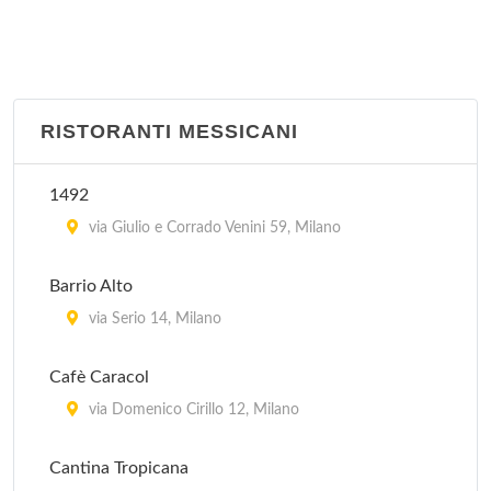
Julep's
via Evangelista Torricelli 21, Milano
Old Time
viale Tibaldi 1, Milano
RISTORANTI MESSICANI
Santa Monica
1492
piazzetta Pattari 2, Milano
via Giulio e Corrado Venini 59, Milano
Silver Star Saloon
Barrio Alto
via Valassina 16, Milano
via Serio 14, Milano
Tijuana Cafè
Cafè Caracol
via Tullo Massarani 5, Milano
via Domenico Cirillo 12, Milano
Cantina Tropicana