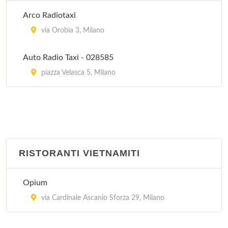
Peccati di Gola - Arese
Arco Radiotaxi
via Sandro Pertini 3/24, Arese
via Orobia 3, Milano
Auto Radio Taxi - 028585
piazza Velasca 5, Milano
RISTORANTI VIETNAMITI
Opium
via Cardinale Ascanio Sforza 29, Milano