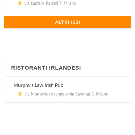
via Lazzaro Palazzi 7, Milano
El Puerto Chalaco
ALTRI (13)
via Conegliano 5, Milano
El Quetzal
corso di Porta Romana 103, Milano
RISTORANTI IRLANDESI
El Tipico Latino Americano
via Giuseppe Giacosa 4, Milano
Murphy's Law Irish Pub
Havana Cafè
via Montevideo (angolo via Savona) 3, Milano
viale Bligny 50, Milano
La Bodeguita del Medio
viale Col Di Lana 3, Milano