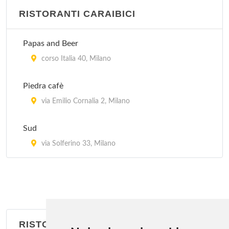
RISTORANTI CARAIBICI
Jubin
via Bramante 26, Milano
Papas and Beer
Kota Radja
corso Italia 40, Milano
piazzale Francesco Baracca 6, Milano
Piedra cafè
Lon Fon
via Emilio Cornalia 2, Milano
via Lazzaretto 10, Milano
Sud
Mei Lin
via Solferino 33, Milano
via San Giovanni sul Muro 13, Milano
RISTORANTI BRASILIANI