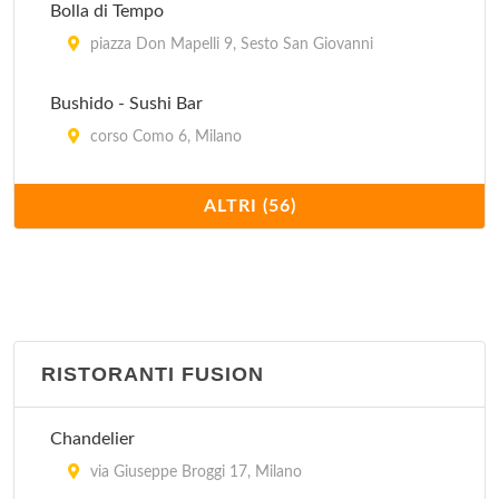
Bolla di Tempo
piazza Don Mapelli 9, Sesto San Giovanni
Bushido - Sushi Bar
corso Como 6, Milano
Compagnia generale dei viaggiatori, naviganti e
ALTRI (56)
sognatori
via Sottocorno 27, Milano
Famoso
viale Abruzzi 76, Milano
RISTORANTI FUSION
Finger's
Chandelier
via San Gerolamo Emiliani 2, Milano
via Giuseppe Broggi 17, Milano