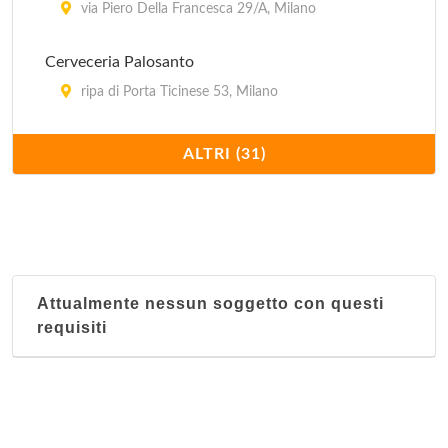
via Piero Della Francesca 29/A, Milano
Cerveceria Palosanto
ripa di Porta Ticinese 53, Milano
Charro Cafè
ALTRI (31)
via Santa Maria Segreta 7/9, Milano
Cueva Maya
viale Monte Nero 19, Milano
Attualmente nessun soggetto con questi
El Quetzal
requisiti
corso di Porta Romana 103, Milano
El Tropico Latino - via Giulio Romano
via Giulio Romano 15, Milano