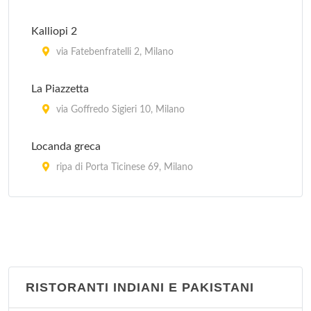
Kalliopi 2
via Fatebenfratelli 2, Milano
La Piazzetta
via Goffredo Sigieri 10, Milano
Locanda greca
ripa di Porta Ticinese 69, Milano
Myconos
via Tofane 5, Milano
Mythos
via Maurizio Quadrio 23, Milano
RISTORANTI INDIANI E PAKISTANI