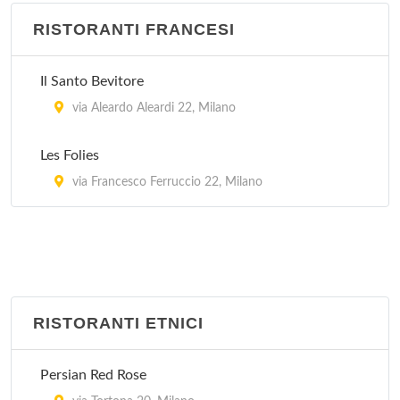
piazza Giuseppe Pasolini 4, Milano
RISTORANTI FRANCESI
Zythum
Il Santo Bevitore
via Rutilia 16, Milano
via Aleardo Aleardi 22, Milano
Les Folies
via Francesco Ferruccio 22, Milano
RISTORANTI ETNICI
Persian Red Rose