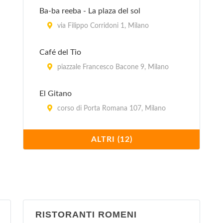
Ba-ba reeba - La plaza del sol
via Filippo Corridoni 1, Milano
Café del Tio
piazzale Francesco Bacone 9, Milano
El Gitano
corso di Porta Romana 107, Milano
Il Paquito
ALTRI (12)
via Ruggero Bonghi 12, Milano
La Flaca
via Monfalcone (angolo via Marcello
Moretti) 32, Milano
RISTORANTI ROMENI