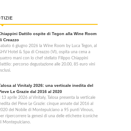
TIZIE
Chiappini Dattilo ospite di Tegon alla Wine Room
di Creazzo
Sabato 6 giugno 2026 la Wine Room by Luca Tegon, al
GHV Hotel & Spa di Creazzo (VI), ospita una cena a
quattro mani con lo chef stellato Filippo Chiappini
Dattilo: percorso degustazione alle 20.00, 85 euro vini
sclusi.
Talosa al Vinitaly 2026: una verticale inedita del
Pieve Le Grazie dal 2016 al 2020
l 13 aprile 2026 al Vinitaly, Talosa presenta la verticale
inedita del Pieve Le Grazie: cinque annate dal 2016 al
2020 del Nobile di Montepulciano a 95 punti Vinous,
er ripercorrere la genesi di una delle etichette iconiche
di Montepulciano.