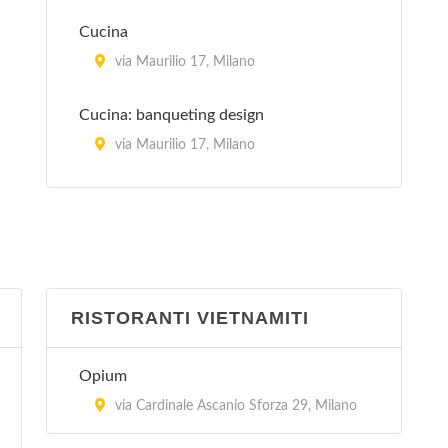
Cucina
via Maurilio 17, Milano
Cucina: banqueting design
via Maurilio 17, Milano
La Cucina Italiana
piazza Aspromonte 15, Milano
La Sana Gola
via Carlo Farini 70, Milano
RISTORANTI VIETNAMITI
Peccati di Gola - Arese
Opium
via Sandro Pertini 3/24, Arese
via Cardinale Ascanio Sforza 29, Milano