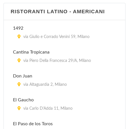
El Tropico Latino - corso Como
RISTORANTI LATINO - AMERICANI
corso Como 2, Milano
1492
El Tropico Latino - via Ascanio Sforza
via Giulio e Corrado Venini 59, Milano
via Cardinale Ascanio Sforza (angolo via Giuseppe
Lagrange) , Milano
Cantina Tropicana
via Piero Della Francesca 29/A, Milano
Don Juan
via Altaguardia 2, Milano
El Gaucho
via Carlo D'Adda 11, Milano
El Paso de los Toros