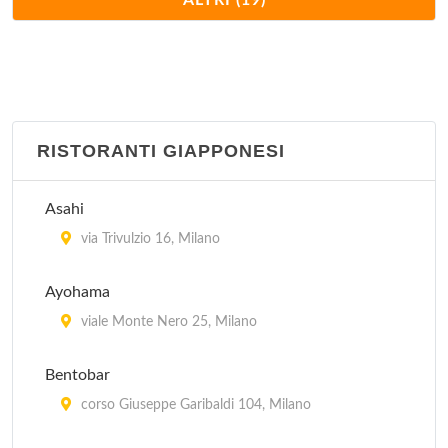
ALTRI (19)
via Vetere 12, Milano
Palchi
viale Zara 116, Milano
RISTORANTI GIAPPONESI
Punjab
viale Monte Nero 25, Milano
Asahi
Rangoli
via Trivulzio 16, Milano
via Solferino 36, Milano
Ayohama
Sarla
viale Monte Nero 25, Milano
via Stampa 4, Milano
Bentobar
Serendib
corso Giuseppe Garibaldi 104, Milano
via Pontida 2, Milano