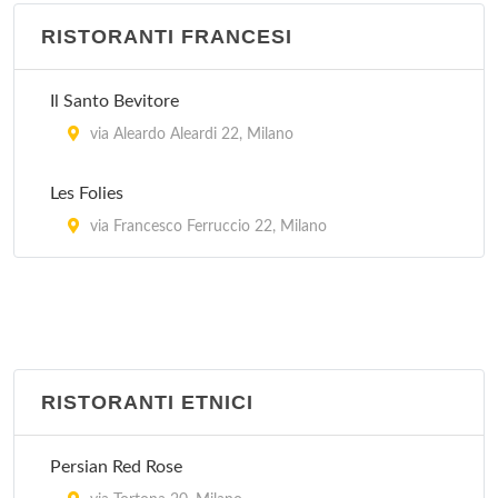
piazza Giuseppe Pasolini 4, Milano
RISTORANTI FRANCESI
Zythum
Il Santo Bevitore
via Rutilia 16, Milano
via Aleardo Aleardi 22, Milano
Les Folies
via Francesco Ferruccio 22, Milano
RISTORANTI ETNICI
Persian Red Rose