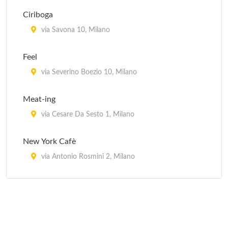
Fuji
Ciriboga
viale Montello 9, Milano
via Savona 10, Milano
Hama
Feel
via Raffaello Sanzio 4, Milano
via Severino Boezio 10, Milano
Hana Sushi
Meat-ing
via degli Zuccaro 5, Milano
via Cesare Da Sesto 1, Milano
New York Cafè
via Antonio Rosmini 2, Milano
Seven
corso Cristoforo Colombo 11, Milano
Vanguard Village