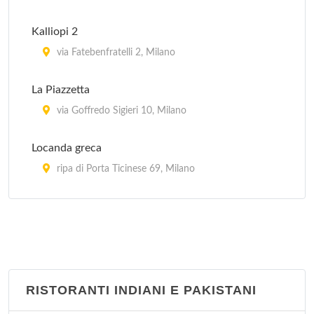
Kalliopi 2
via Fatebenfratelli 2, Milano
La Piazzetta
via Goffredo Sigieri 10, Milano
Locanda greca
ripa di Porta Ticinese 69, Milano
Myconos
via Tofane 5, Milano
Mythos
via Maurizio Quadrio 23, Milano
RISTORANTI INDIANI E PAKISTANI