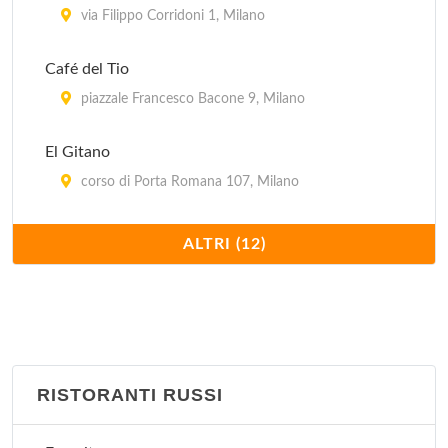
via Filippo Corridoni 1, Milano
Café del Tio
piazzale Francesco Bacone 9, Milano
El Gitano
corso di Porta Romana 107, Milano
Il Paquito
ALTRI (12)
via Ruggero Bonghi 12, Milano
La Flaca
via Monfalcone (angolo via Marcello Moretti) 32,
Milano
RISTORANTI RUSSI
Llevataps