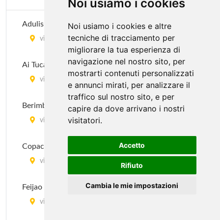
Noi usiamo i cookies
Adulis Pau Brasil
Noi usiamo i cookies e altre
tecniche di tracciamento per
via Melzo 24, Milano
migliorare la tua esperienza di
navigazione nel nostro sito, per
Ai Tucani
mostrarti contenuti personalizzati
via Novara 342, Milano
e annunci mirati, per analizzare il
traffico sul nostro sito, e per
Berimbao
capire da dove arrivano i nostri
visitatori.
via Marghera 43, Milano
Accetto
Copacabana
via Giuseppe Tartini 13, Milano
Rifiuto
Cambia le mie impostazioni
Feijao Com Arroz
via Gian Francesco Pizzi 18, Milano