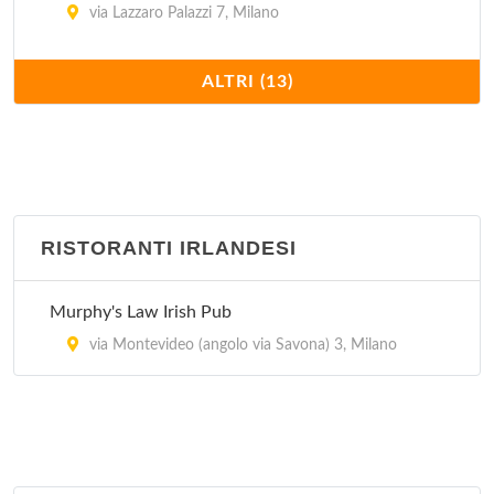
via Lazzaro Palazzi 7, Milano
El Puerto Chalaco
ALTRI (13)
via Conegliano 5, Milano
El Quetzal
corso di Porta Romana 103, Milano
RISTORANTI IRLANDESI
El Tipico Latino Americano
via Giuseppe Giacosa 4, Milano
Murphy's Law Irish Pub
Havana Cafè
via Montevideo (angolo via Savona) 3, Milano
viale Bligny 50, Milano
La Bodeguita del Medio
viale Col Di Lana 3, Milano