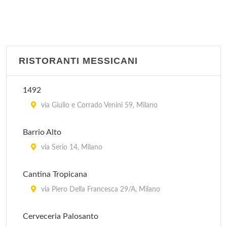
Julep's
via Evangelista Torricelli 21, Milano
Old Time
viale Tibaldi 1, Milano
RISTORANTI MESSICANI
Santa Monica
1492
piazzetta Pattari 2, Milano
via Giulio e Corrado Venini 59, Milano
Silver Star Saloon
Barrio Alto
via Valassina 16, Milano
via Serio 14, Milano
Tijuana Cafè
Cantina Tropicana
via Tullo Massarani 5, Milano
via Piero Della Francesca 29/A, Milano
Cerveceria Palosanto