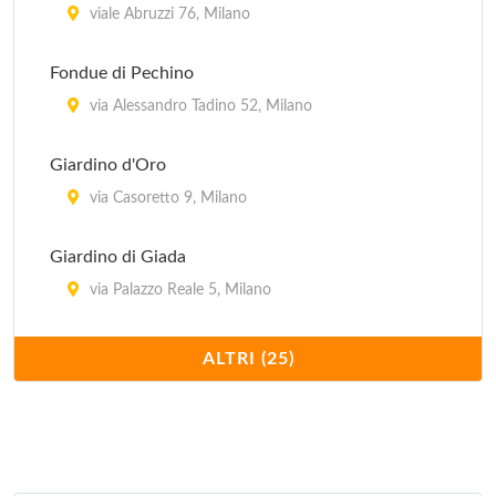
viale Abruzzi 76, Milano
Fondue di Pechino
via Alessandro Tadino 52, Milano
Giardino d'Oro
via Casoretto 9, Milano
Giardino di Giada
via Palazzo Reale 5, Milano
Hong Kong
ALTRI (25)
via Giovanni Schiapparelli 5, Milano
Imperiale
via Plinio 30, Milano