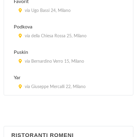
Favorit
via Ariberto 31, Milano
via Ugo Bassi 24, Milano
Meson Espana
Podkova
via Ludovico Montegani 68, Milano
via della Chiesa Rossa 25, Milano
Taberna Vasca
Puskin
via Lodovico il Moro 61, Milano
via Bernardino Verro 15, Milano
Tapa'n Kichen Bar
Yar
via Francesco Burlamacchi 7, Milano
via Giuseppe Mercalli 22, Milano
RISTORANTI ROMENI