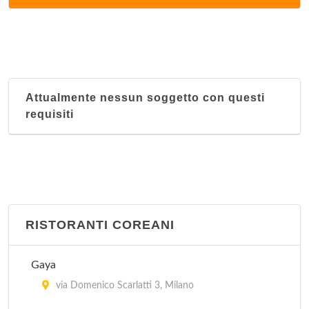
via Corrado II il Salico 10, Milano
Il Faraone
via Masolino da Panicale 13, Milano
Attualmente nessun soggetto con questi
Il Moro 1
requisiti
via Laura Ciceri Visconti 8, Milano
Il Moro 2
via Andrea Salaino 12, Milano
Istambul
RISTORANTI COREANI
via Vitruvio 30, Milano
Gaya
Le Due Specialità
via Domenico Scarlatti 3, Milano
via Sartirana 1, Milano