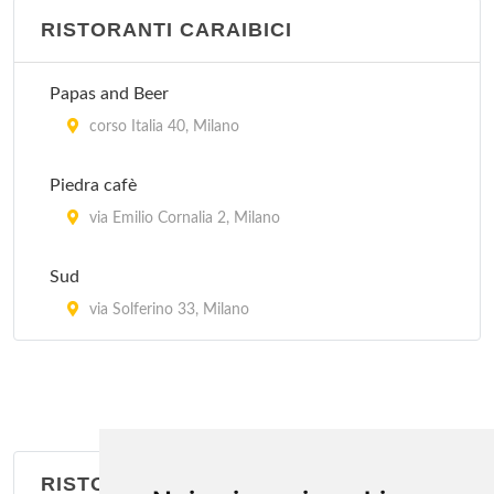
RISTORANTI CARAIBICI
Jubin
via Bramante 26, Milano
Papas and Beer
Kota Radja
corso Italia 40, Milano
piazzale Francesco Baracca 6, Milano
Piedra cafè
Lon Fon
via Emilio Cornalia 2, Milano
via Lazzaretto 10, Milano
Sud
Mei Lin
via Solferino 33, Milano
via San Giovanni sul Muro 13, Milano
RISTORANTI BRASILIANI