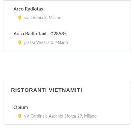
Peccati di Gola - Arese
Arco Radiotaxi
via Sandro Pertini 3/24, Arese
via Orobia 3, Milano
Auto Radio Taxi - 028585
piazza Velasca 5, Milano
RISTORANTI VIETNAMITI
Opium
via Cardinale Ascanio Sforza 29, Milano