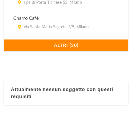
ripa di Porta Ticinese 53, Milano
Charro Cafè
via Santa Maria Segreta 7/9, Milano
Cueva Maya
ALTRI (30)
viale Monte Nero 19, Milano
El Quetzal
corso di Porta Romana 103, Milano
Attualmente nessun soggetto con questi
El Tropico Latino - via Giulio Romano
requisiti
via Giulio Romano 15, Milano
El Tropico Latino - via Messina
via Messina 1, Milano