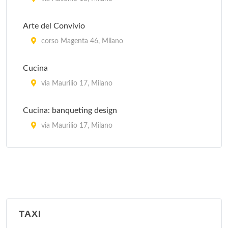
Arte del Convivio
corso Magenta 46, Milano
Cucina
via Maurilio 17, Milano
Cucina: banqueting design
via Maurilio 17, Milano
La Cucina Italiana
piazza Aspromonte 15, Milano
La Sana Gola
via Carlo Farini 70, Milano
TAXI