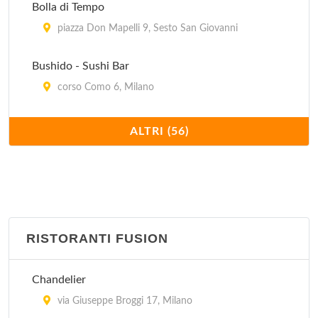
Bolla di Tempo
piazza Don Mapelli 9, Sesto San Giovanni
Bushido - Sushi Bar
corso Como 6, Milano
Compagnia generale dei viaggiatori, naviganti e
ALTRI (56)
sognatori
via Sottocorno 27, Milano
Famoso
viale Abruzzi 76, Milano
RISTORANTI FUSION
Finger's
Chandelier
via San Gerolamo Emiliani 2, Milano
via Giuseppe Broggi 17, Milano