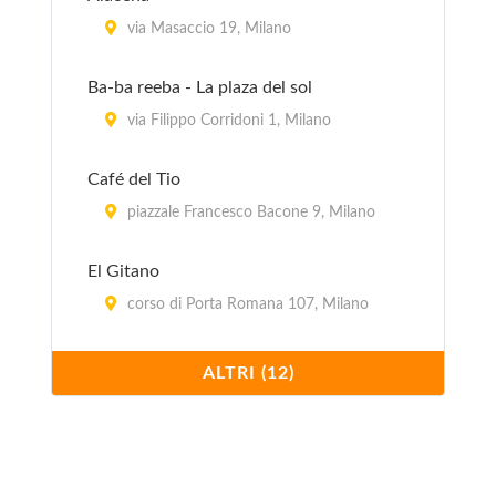
via Masaccio 19, Milano
Ba-ba reeba - La plaza del sol
via Filippo Corridoni 1, Milano
Café del Tio
piazzale Francesco Bacone 9, Milano
El Gitano
corso di Porta Romana 107, Milano
Il Paquito
ALTRI (12)
via Ruggero Bonghi 12, Milano
La Flaca
via Monfalcone (angolo via Marcello