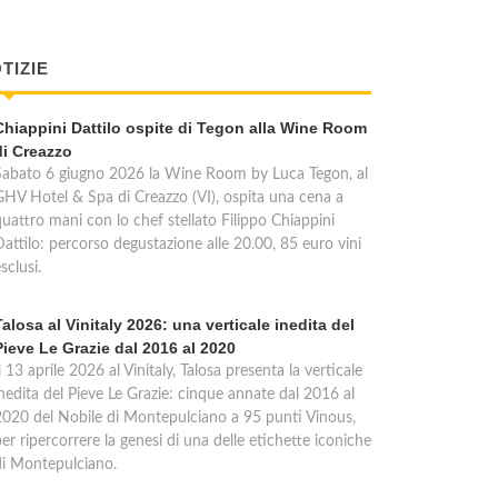
TIZIE
Chiappini Dattilo ospite di Tegon alla Wine Room
di Creazzo
Sabato 6 giugno 2026 la Wine Room by Luca Tegon, al
GHV Hotel & Spa di Creazzo (VI), ospita una cena a
quattro mani con lo chef stellato Filippo Chiappini
Dattilo: percorso degustazione alle 20.00, 85 euro vini
sclusi.
Talosa al Vinitaly 2026: una verticale inedita del
Pieve Le Grazie dal 2016 al 2020
l 13 aprile 2026 al Vinitaly, Talosa presenta la verticale
inedita del Pieve Le Grazie: cinque annate dal 2016 al
2020 del Nobile di Montepulciano a 95 punti Vinous,
er ripercorrere la genesi di una delle etichette iconiche
di Montepulciano.