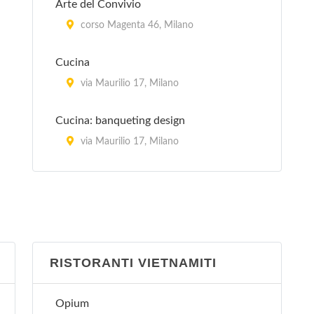
Arte del Convivio
corso Magenta 46, Milano
Cucina
via Maurilio 17, Milano
Cucina: banqueting design
via Maurilio 17, Milano
La Cucina Italiana
piazza Aspromonte 15, Milano
La Sana Gola
via Carlo Farini 70, Milano
RISTORANTI VIETNAMITI
Peccati di Gola - Arese
Opium