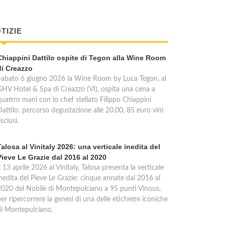
TIZIE
Chiappini Dattilo ospite di Tegon alla Wine Room
di Creazzo
Sabato 6 giugno 2026 la Wine Room by Luca Tegon, al
GHV Hotel & Spa di Creazzo (VI), ospita una cena a
quattro mani con lo chef stellato Filippo Chiappini
Dattilo: percorso degustazione alle 20.00, 85 euro vini
sclusi.
Talosa al Vinitaly 2026: una verticale inedita del
Pieve Le Grazie dal 2016 al 2020
l 13 aprile 2026 al Vinitaly, Talosa presenta la verticale
inedita del Pieve Le Grazie: cinque annate dal 2016 al
2020 del Nobile di Montepulciano a 95 punti Vinous,
er ripercorrere la genesi di una delle etichette iconiche
di Montepulciano.