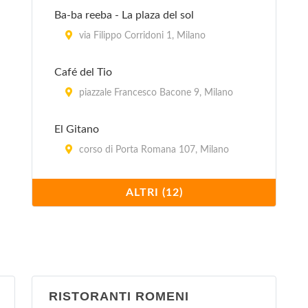
Ba-ba reeba - La plaza del sol
via Filippo Corridoni 1, Milano
Café del Tio
piazzale Francesco Bacone 9, Milano
El Gitano
corso di Porta Romana 107, Milano
Il Paquito
ALTRI (12)
via Ruggero Bonghi 12, Milano
La Flaca
via Monfalcone (angolo via Marcello
Moretti) 32, Milano
RISTORANTI ROMENI