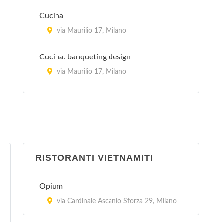
Cucina
via Maurilio 17, Milano
Cucina: banqueting design
via Maurilio 17, Milano
La Cucina Italiana
piazza Aspromonte 15, Milano
La Sana Gola
via Carlo Farini 70, Milano
RISTORANTI VIETNAMITI
Peccati di Gola - Arese
Opium
via Sandro Pertini 3/24, Arese
via Cardinale Ascanio Sforza 29, Milano