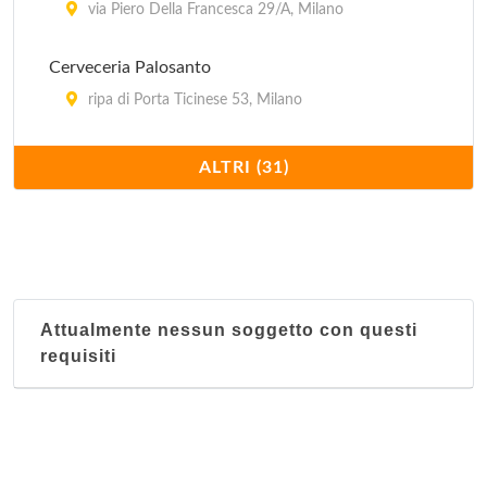
via Piero Della Francesca 29/A, Milano
Cerveceria Palosanto
ripa di Porta Ticinese 53, Milano
Charro Cafè
ALTRI (31)
via Santa Maria Segreta 7/9, Milano
Cueva Maya
viale Monte Nero 19, Milano
Attualmente nessun soggetto con questi
El Quetzal
requisiti
corso di Porta Romana 103, Milano
El Tropico Latino - via Giulio Romano
via Giulio Romano 15, Milano