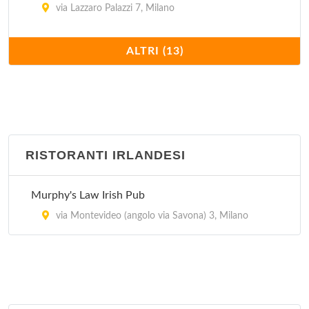
via Lazzaro Palazzi 7, Milano
El Puerto Chalaco
ALTRI (13)
via Conegliano 5, Milano
El Quetzal
corso di Porta Romana 103, Milano
RISTORANTI IRLANDESI
El Tipico Latino Americano
via Giuseppe Giacosa 4, Milano
Murphy's Law Irish Pub
Havana Cafè
via Montevideo (angolo via Savona) 3, Milano
viale Bligny 50, Milano
La Bodeguita del Medio
viale Col Di Lana 3, Milano