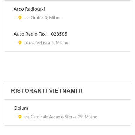
Peccati di Gola - Arese
Arco Radiotaxi
via Sandro Pertini 3/24, Arese
via Orobia 3, Milano
Auto Radio Taxi - 028585
piazza Velasca 5, Milano
RISTORANTI VIETNAMITI
Opium
via Cardinale Ascanio Sforza 29, Milano