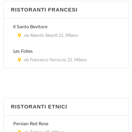
via Rutilia 16, Milano
RISTORANTI FRANCESI
Il Santo Bevitore
via Aleardo Aleardi 22, Milano
Les Folies
via Francesco Ferruccio 22, Milano
RISTORANTI ETNICI
Persian Red Rose