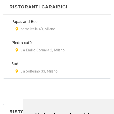
RISTORANTI CARAIBICI
Jubin
via Bramante 26, Milano
Papas and Beer
Kota Radja
corso Italia 40, Milano
piazzale Francesco Baracca 6, Milano
Piedra cafè
Lon Fon
via Emilio Cornalia 2, Milano
via Lazzaretto 10, Milano
Sud
Mei Lin
via Solferino 33, Milano
via San Giovanni sul Muro 13, Milano
RISTORANTI BRASILIANI