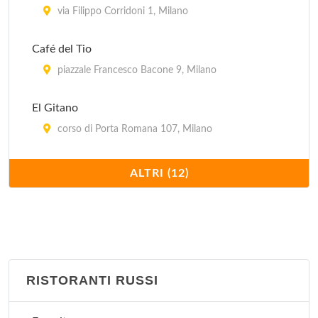
via Filippo Corridoni 1, Milano
Café del Tio
piazzale Francesco Bacone 9, Milano
El Gitano
corso di Porta Romana 107, Milano
Il Paquito
ALTRI (12)
via Ruggero Bonghi 12, Milano
La Flaca
via Monfalcone (angolo via Marcello Moretti) 32,
Milano
RISTORANTI RUSSI
Llevataps