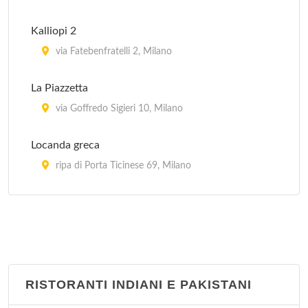
Kalliopi 2
via Fatebenfratelli 2, Milano
La Piazzetta
via Goffredo Sigieri 10, Milano
Locanda greca
ripa di Porta Ticinese 69, Milano
Myconos
via Tofane 5, Milano
Mythos
via Maurizio Quadrio 23, Milano
RISTORANTI INDIANI E PAKISTANI