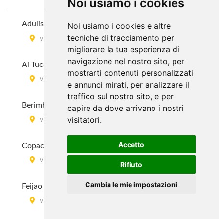
Noi usiamo i cookies
Adulis Pau Brasil
Noi usiamo i cookies e altre
tecniche di tracciamento per
via Melzo 24, Milano
migliorare la tua esperienza di
navigazione nel nostro sito, per
Ai Tucani
mostrarti contenuti personalizzati
via Novara 342, Milano
e annunci mirati, per analizzare il
traffico sul nostro sito, e per
Berimbao
capire da dove arrivano i nostri
visitatori.
via Marghera 43, Milano
Accetto
Copacabana
via Giuseppe Tartini 13, Milano
Rifiuto
Cambia le mie impostazioni
Feijao Com Arroz
via Gian Francesco Pizzi 18, Milano