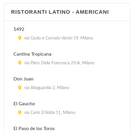
El Tropico Latino - via Messina
RISTORANTI LATINO - AMERICANI
via Messina 1, Milano
1492
El Tropico Latino - corso Como
via Giulio e Corrado Venini 59, Milano
corso Como 2, Milano
Cantina Tropicana
via Piero Della Francesca 29/A, Milano
Don Juan
via Altaguardia 2, Milano
El Gaucho
via Carlo D'Adda 11, Milano
El Paso de los Toros