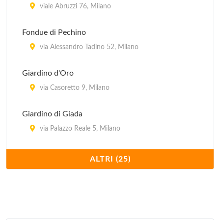
viale Abruzzi 76, Milano
Fondue di Pechino
via Alessandro Tadino 52, Milano
Giardino d'Oro
via Casoretto 9, Milano
Giardino di Giada
via Palazzo Reale 5, Milano
Hong Kong
ALTRI (25)
via Giovanni Schiapparelli 5, Milano
Imperiale
via Plinio 30, Milano