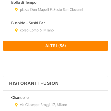
Bolla di Tempo
piazza Don Mapelli 9, Sesto San Giovanni
Bushido - Sushi Bar
corso Como 6, Milano
Compagnia generale dei viaggiatori, naviganti e
ALTRI (56)
sognatori
via Sottocorno 27, Milano
Famoso
viale Abruzzi 76, Milano
RISTORANTI FUSION
Finger's
Chandelier
via San Gerolamo Emiliani 2, Milano
via Giuseppe Broggi 17, Milano