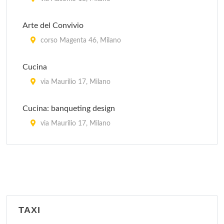
Arte del Convivio
corso Magenta 46, Milano
Cucina
via Maurilio 17, Milano
Cucina: banqueting design
via Maurilio 17, Milano
La Cucina Italiana
piazza Aspromonte 15, Milano
La Sana Gola
via Carlo Farini 70, Milano
TAXI