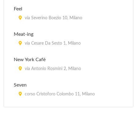
Fuji
Feel
viale Montello 9, Milano
via Severino Boezio 10, Milano
Hama
Meat-ing
via Raffaello Sanzio 4, Milano
via Cesare Da Sesto 1, Milano
Hana Sushi
New York Cafè
via degli Zuccaro 5, Milano
via Antonio Rosmini 2, Milano
Seven
corso Cristoforo Colombo 11, Milano
Vanguard Village
piazza Giuseppe Pasolini 4, Milano
Zythum