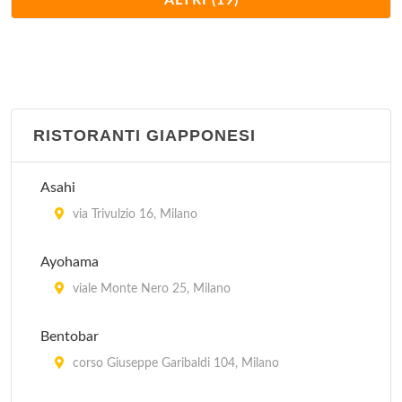
ALTRI (19)
via Vetere 12, Milano
Palchi
viale Zara 116, Milano
RISTORANTI GIAPPONESI
Punjab
viale Monte Nero 25, Milano
Asahi
Rangoli
via Trivulzio 16, Milano
via Solferino 36, Milano
Ayohama
Sarla
viale Monte Nero 25, Milano
via Stampa 4, Milano
Bentobar
Serendib
corso Giuseppe Garibaldi 104, Milano
via Pontida 2, Milano