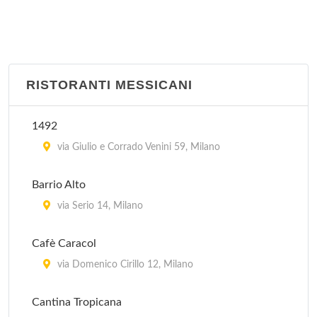
Julep's
via Evangelista Torricelli 21, Milano
Old Time
viale Tibaldi 1, Milano
RISTORANTI MESSICANI
Santa Monica
1492
piazzetta Pattari 2, Milano
via Giulio e Corrado Venini 59, Milano
Silver Star Saloon
Barrio Alto
via Valassina 16, Milano
via Serio 14, Milano
Tijuana Cafè
Cafè Caracol
via Tullo Massarani 5, Milano
via Domenico Cirillo 12, Milano
Cantina Tropicana