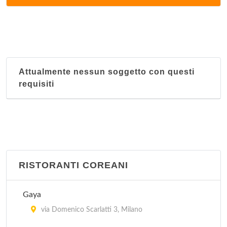
via Corrado II il Salico 10, Milano
Il Faraone
via Masolino da Panicale 13, Milano
Attualmente nessun soggetto con questi
Il Moro 1
requisiti
via Laura Ciceri Visconti 8, Milano
Il Moro 2
via Andrea Salaino 12, Milano
Istambul
RISTORANTI COREANI
via Vitruvio 30, Milano
Gaya
Le Due Specialità
via Domenico Scarlatti 3, Milano
via Sartirana 1, Milano