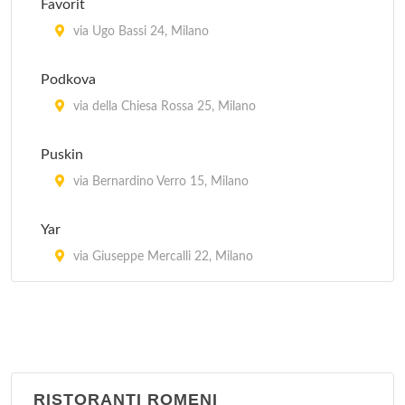
Favorit
via Ariberto 31, Milano
via Ugo Bassi 24, Milano
Meson Espana
Podkova
via Ludovico Montegani 68, Milano
via della Chiesa Rossa 25, Milano
Taberna Vasca
Puskin
via Lodovico il Moro 61, Milano
via Bernardino Verro 15, Milano
Tapa'n Kichen Bar
Yar
via Francesco Burlamacchi 7, Milano
via Giuseppe Mercalli 22, Milano
RISTORANTI ROMENI