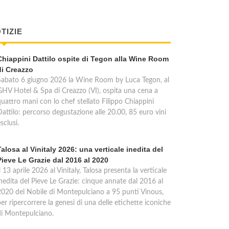
TIZIE
Chiappini Dattilo ospite di Tegon alla Wine Room
di Creazzo
Sabato 6 giugno 2026 la Wine Room by Luca Tegon, al
GHV Hotel & Spa di Creazzo (VI), ospita una cena a
quattro mani con lo chef stellato Filippo Chiappini
Dattilo: percorso degustazione alle 20.00, 85 euro vini
sclusi.
Talosa al Vinitaly 2026: una verticale inedita del
Pieve Le Grazie dal 2016 al 2020
l 13 aprile 2026 al Vinitaly, Talosa presenta la verticale
inedita del Pieve Le Grazie: cinque annate dal 2016 al
2020 del Nobile di Montepulciano a 95 punti Vinous,
er ripercorrere la genesi di una delle etichette iconiche
di Montepulciano.