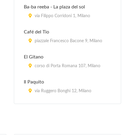
Ba-ba reeba - La plaza del sol
via Filippo Corridoni 1, Milano
Café del Tio
piazzale Francesco Bacone 9, Milano
El Gitano
corso di Porta Romana 107, Milano
Il Paquito
via Ruggero Bonghi 12, Milano
La Flaca
via Monfalcone (angolo via Marcello
Moretti) 32, Milano