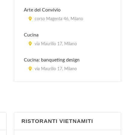
Arte del Convivio
corso Magenta 46, Milano
Cucina
via Maurilio 17, Milano
Cucina: banqueting design
via Maurilio 17, Milano
La Cucina Italiana
piazza Aspromonte 15, Milano
La Sana Gola
via Carlo Farini 70, Milano
RISTORANTI VIETNAMITI