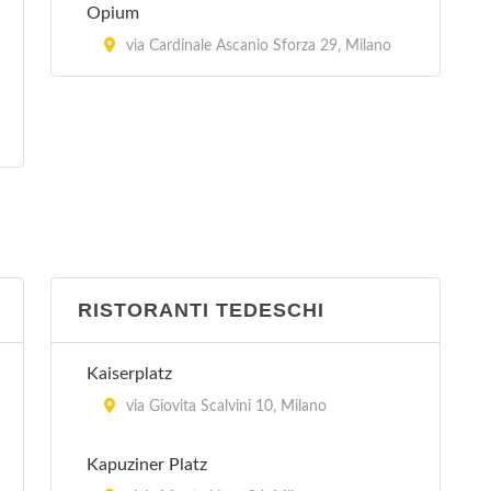
Peccati di Gola - Arese
Opium
via Sandro Pertini 3/24, Arese
via Cardinale Ascanio Sforza 29, Milano
RISTORANTI TEDESCHI
Kaiserplatz
via Giovita Scalvini 10, Milano
Kapuziner Platz