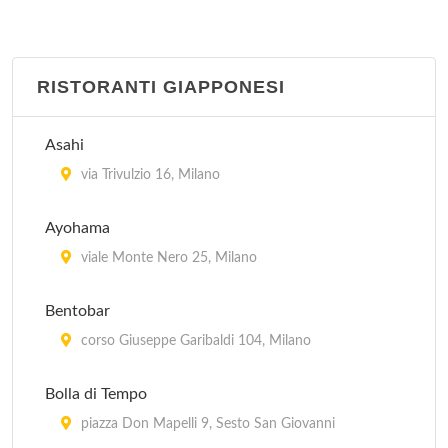
Palchi
viale Zara 116, Milano
RISTORANTI GIAPPONESI
Punjab
viale Monte Nero 25, Milano
Asahi
Rangoli
via Trivulzio 16, Milano
via Solferino 36, Milano
Ayohama
Sarla
viale Monte Nero 25, Milano
via Stampa 4, Milano
Bentobar
Serendib
corso Giuseppe Garibaldi 104, Milano
via Pontida 2, Milano
Bolla di Tempo
piazza Don Mapelli 9, Sesto San Giovanni