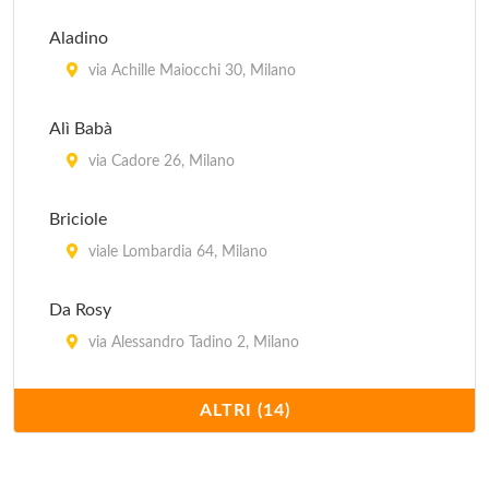
Aladino
via Achille Maiocchi 30, Milano
Alì Babà
via Cadore 26, Milano
Briciole
viale Lombardia 64, Milano
Da Rosy
via Alessandro Tadino 2, Milano
Dawali Lebanese Restaurant
ALTRI (14)
via Corrado II il Salico 10, Milano