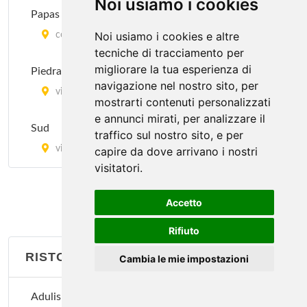
Noi usiamo i cookies
Papas and Beer
Noi usiamo i cookies e altre
Kota Radja
corso Italia 40, Milano
tecniche di tracciamento per
piazzale Francesco Baracca 6, Milano
migliorare la tua esperienza di
Piedra cafè
navigazione nel nostro sito, per
Lon Fon
via Emilio Cornalia 2, Milano
mostrarti contenuti personalizzati
via Lazzaretto 10, Milano
e annunci mirati, per analizzare il
Sud
traffico sul nostro sito, e per
Mei Lin
via Solferino 33, Milano
capire da dove arrivano i nostri
visitatori.
via San Giovanni sul Muro 13, Milano
Accetto
Rifiuto
RISTORANTI BRASILIANI
Cambia le mie impostazioni
Adulis Pau Brasil