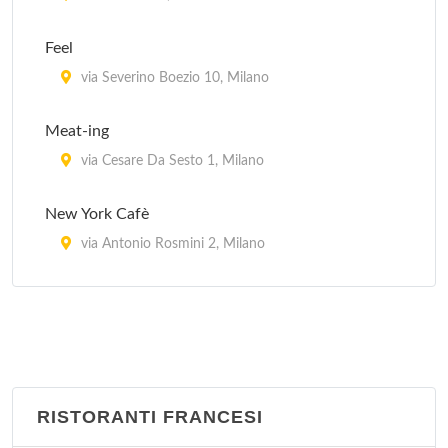
Hama
Feel
via Raffaello Sanzio 4, Milano
via Severino Boezio 10, Milano
Hana Sushi
Meat-ing
via degli Zuccaro 5, Milano
via Cesare Da Sesto 1, Milano
New York Cafè
via Antonio Rosmini 2, Milano
Seven
corso Cristoforo Colombo 11, Milano
Vanguard Village
piazza Giuseppe Pasolini 4, Milano
RISTORANTI FRANCESI