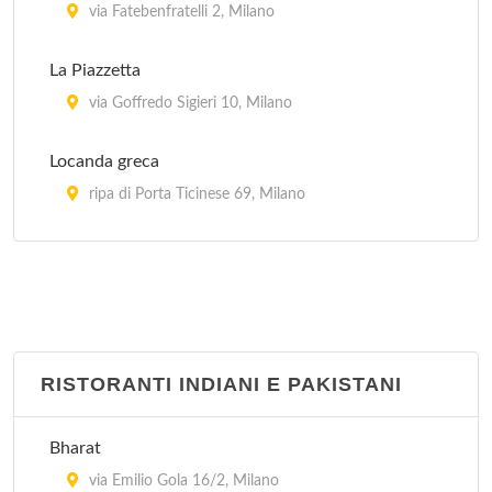
via Fatebenfratelli 2, Milano
La Piazzetta
via Goffredo Sigieri 10, Milano
Locanda greca
ripa di Porta Ticinese 69, Milano
Myconos
via Tofane 5, Milano
Mythos
via Maurizio Quadrio 23, Milano
RISTORANTI INDIANI E PAKISTANI
Ouzeri
Bharat
via Pietro Borsieri 24, Milano
via Emilio Gola 16/2, Milano