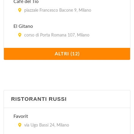
Café del Tio
piazzale Francesco Bacone 9, Milano
El Gitano
corso di Porta Romana 107, Milano
Il Paquito
ALTRI (12)
via Ruggero Bonghi 12, Milano
La Flaca
via Monfalcone (angolo via Marcello Moretti) 32,
Milano
RISTORANTI RUSSI
Llevataps
Favorit
via Ariberto 31, Milano
via Ugo Bassi 24, Milano
Meson Espana