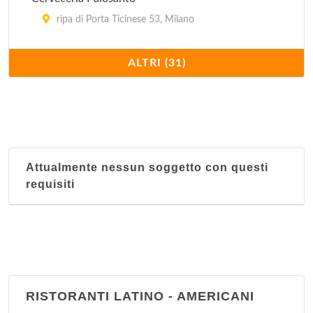
ripa di Porta Ticinese 53, Milano
Charro Cafè
ALTRI (31)
via Santa Maria Segreta 7/9, Milano
Cueva Maya
viale Monte Nero 19, Milano
Attualmente nessun soggetto con questi
El Quetzal
requisiti
corso di Porta Romana 103, Milano
El Tropico Latino - via Giulio Romano
via Giulio Romano 15, Milano
El Tropico Latino - via Messina
RISTORANTI LATINO - AMERICANI
via Messina 1, Milano