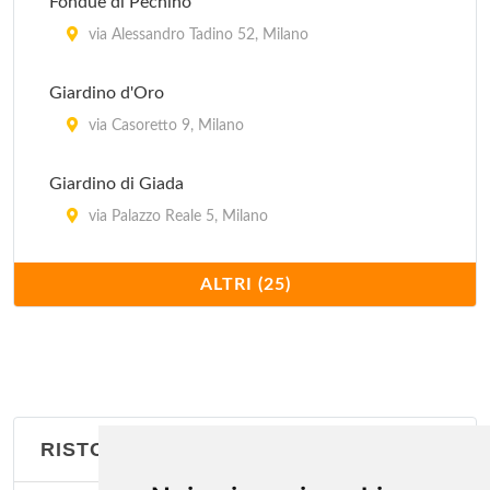
Fondue di Pechino
via Alessandro Tadino 52, Milano
Giardino d'Oro
via Casoretto 9, Milano
Giardino di Giada
via Palazzo Reale 5, Milano
Hong Kong
ALTRI (25)
via Giovanni Schiapparelli 5, Milano
Imperiale
via Plinio 30, Milano
RISTORANTI CARAIBICI
Jubin
via Bramante 26, Milano