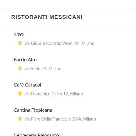
Old Time
viale Tibaldi 1, Milano
RISTORANTI MESSICANI
Santa Monica
1492
piazzetta Pattari 2, Milano
via Giulio e Corrado Venini 59, Milano
Silver Star Saloon
Barrio Alto
via Valassina 16, Milano
via Serio 14, Milano
Tijuana Cafè
Cafè Caracol
via Tullo Massarani 5, Milano
via Domenico Cirillo 12, Milano
Cantina Tropicana
via Piero Della Francesca 29/A, Milano
Cerveceria Palosanto