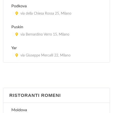
Podkova
via Ludovico Montegani 68, Milano
via della Chiesa Rossa 25, Milano
Taberna Vasca
Puskin
via Lodovico il Moro 61, Milano
via Bernardino Verro 15, Milano
Tapa'n Kichen Bar
Yar
via Francesco Burlamacchi 7, Milano
via Giuseppe Mercalli 22, Milano
RISTORANTI ROMENI
Moldova