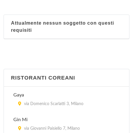
Il Faraone
via Masolino da Panicale 13, Milano
Attualmente nessun soggetto con questi
Il Moro 1
requisiti
via Laura Ciceri Visconti 8, Milano
Il Moro 2
via Andrea Salaino 12, Milano
Istambul
RISTORANTI COREANI
via Vitruvio 30, Milano
Gaya
Le Due Specialità
via Domenico Scarlatti 3, Milano
via Sartirana 1, Milano
Gin Mi
via Giovanni Paisiello 7, Milano