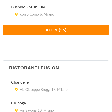
Bushido - Sushi Bar
corso Como 6, Milano
Compagnia generale dei viaggiatori, naviganti e
ALTRI (56)
sognatori
via Sottocorno 27, Milano
Famoso
viale Abruzzi 76, Milano
RISTORANTI FUSION
Finger's
Chandelier
via San Gerolamo Emiliani 2, Milano
via Giuseppe Broggi 17, Milano
Fuji
Ciriboga
viale Montello 9, Milano
via Savona 10, Milano