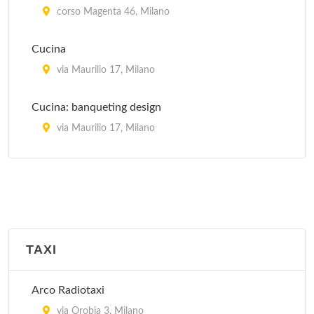
corso Magenta 46, Milano
Cucina
via Maurilio 17, Milano
Cucina: banqueting design
via Maurilio 17, Milano
La Cucina Italiana
piazza Aspromonte 15, Milano
La Sana Gola
via Carlo Farini 70, Milano
TAXI
Peccati di Gola - Arese
Arco Radiotaxi
via Sandro Pertini 3/24, Arese
via Orobia 3, Milano