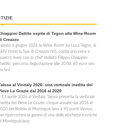
TIZIE
Chiappini Dattilo ospite di Tegon alla Wine Room
di Creazzo
Sabato 6 giugno 2026 la Wine Room by Luca Tegon, al
GHV Hotel & Spa di Creazzo (VI), ospita una cena a
quattro mani con lo chef stellato Filippo Chiappini
Dattilo: percorso degustazione alle 20.00, 85 euro vini
sclusi.
Talosa al Vinitaly 2026: una verticale inedita del
Pieve Le Grazie dal 2016 al 2020
l 13 aprile 2026 al Vinitaly, Talosa presenta la verticale
inedita del Pieve Le Grazie: cinque annate dal 2016 al
2020 del Nobile di Montepulciano a 95 punti Vinous,
er ripercorrere la genesi di una delle etichette iconiche
di Montepulciano.