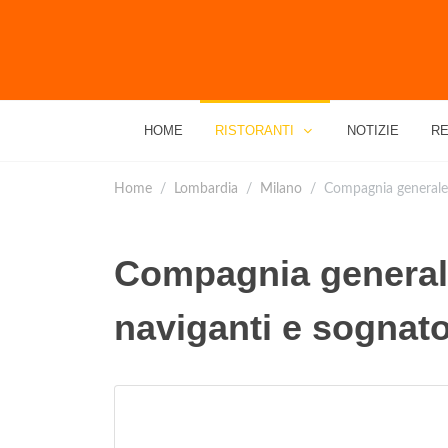
HOME
RISTORANTI
NOTIZIE
RE
Home
Lombardia
Milano
Compagnia generale d
Compagnia generale
naviganti e sognato