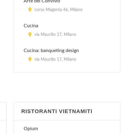
Arte del Convivio
corso Magenta 46, Milano
Cucina
via Maurilio 17, Milano
Cucina: banqueting design
via Maurilio 17, Milano
La Cucina Italiana
piazza Aspromonte 15, Milano
La Sana Gola
via Carlo Farini 70, Milano
RISTORANTI VIETNAMITI
Peccati di Gola - Arese
Opium