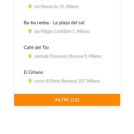
via Masaccio 19, Milano
Ba-ba reeba - La plaza del sol
via Filippo Corridoni 1, Milano
Café del Tio
piazzale Francesco Bacone 9, Milano
El Gitano
corso di Porta Romana 107, Milano
Il Paquito
ALTRI (12)
via Ruggero Bonghi 12, Milano
La Flaca
via Monfalcone (angolo via Marcello