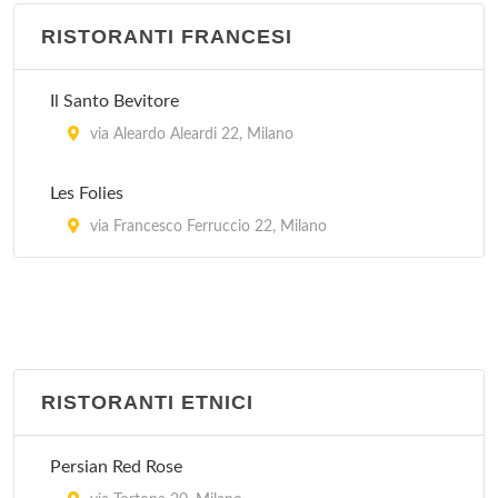
piazza Giuseppe Pasolini 4, Milano
RISTORANTI FRANCESI
Zythum
Il Santo Bevitore
via Rutilia 16, Milano
via Aleardo Aleardi 22, Milano
Les Folies
via Francesco Ferruccio 22, Milano
RISTORANTI ETNICI
Persian Red Rose