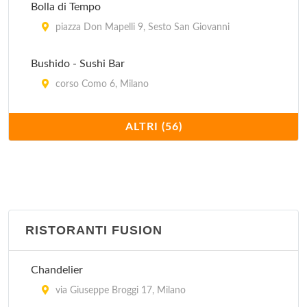
Bolla di Tempo
piazza Don Mapelli 9, Sesto San Giovanni
Bushido - Sushi Bar
corso Como 6, Milano
Compagnia generale dei viaggiatori, naviganti e
ALTRI (56)
sognatori
via Sottocorno 27, Milano
Famoso
viale Abruzzi 76, Milano
RISTORANTI FUSION
Finger's
Chandelier
via San Gerolamo Emiliani 2, Milano
via Giuseppe Broggi 17, Milano