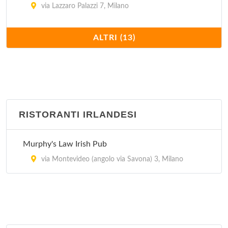
via Lazzaro Palazzi 7, Milano
El Puerto Chalaco
ALTRI (13)
via Conegliano 5, Milano
El Quetzal
corso di Porta Romana 103, Milano
RISTORANTI IRLANDESI
El Tipico Latino Americano
via Giuseppe Giacosa 4, Milano
Murphy's Law Irish Pub
Havana Cafè
via Montevideo (angolo via Savona) 3, Milano
viale Bligny 50, Milano
La Bodeguita del Medio
viale Col Di Lana 3, Milano