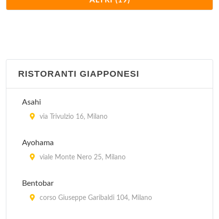
ALTRI (19)
via Vetere 12, Milano
Palchi
viale Zara 116, Milano
RISTORANTI GIAPPONESI
Punjab
viale Monte Nero 25, Milano
Asahi
Rangoli
via Trivulzio 16, Milano
via Solferino 36, Milano
Ayohama
Sarla
viale Monte Nero 25, Milano
via Stampa 4, Milano
Bentobar
Serendib
corso Giuseppe Garibaldi 104, Milano
via Pontida 2, Milano