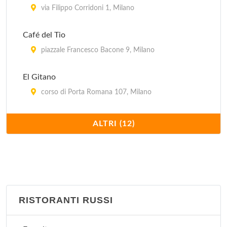
via Filippo Corridoni 1, Milano
Café del Tio
piazzale Francesco Bacone 9, Milano
El Gitano
corso di Porta Romana 107, Milano
Il Paquito
ALTRI (12)
via Ruggero Bonghi 12, Milano
La Flaca
via Monfalcone (angolo via Marcello Moretti) 32,
Milano
RISTORANTI RUSSI
Llevataps