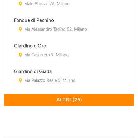
viale Abruzzi 76, Milano
Fondue di Pechino
via Alessandro Tadino 52, Milano
Giardino d'Oro
via Casoretto 9, Milano
Giardino di Giada
via Palazzo Reale 5, Milano
Hong Kong
ALTRI (25)
via Giovanni Schiapparelli 5, Milano
Imperiale
via Plinio 30, Milano