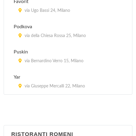
Favorit
via Ariberto 31, Milano
via Ugo Bassi 24, Milano
Meson Espana
Podkova
via Ludovico Montegani 68, Milano
via della Chiesa Rossa 25, Milano
Taberna Vasca
Puskin
via Lodovico il Moro 61, Milano
via Bernardino Verro 15, Milano
Tapa'n Kichen Bar
Yar
via Francesco Burlamacchi 7, Milano
via Giuseppe Mercalli 22, Milano
RISTORANTI ROMENI