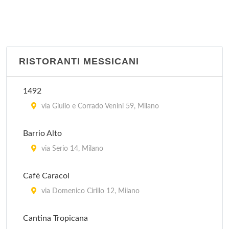
Julep's
via Evangelista Torricelli 21, Milano
Old Time
viale Tibaldi 1, Milano
RISTORANTI MESSICANI
Santa Monica
1492
piazzetta Pattari 2, Milano
via Giulio e Corrado Venini 59, Milano
Silver Star Saloon
Barrio Alto
via Valassina 16, Milano
via Serio 14, Milano
Tijuana Cafè
Cafè Caracol
via Tullo Massarani 5, Milano
via Domenico Cirillo 12, Milano
Cantina Tropicana