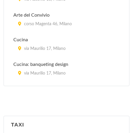
Arte del Convivio
corso Magenta 46, Milano
Cucina
via Maurilio 17, Milano
Cucina: banqueting design
via Maurilio 17, Milano
La Cucina Italiana
piazza Aspromonte 15, Milano
La Sana Gola
via Carlo Farini 70, Milano
TAXI