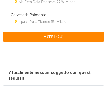
via Piero Della Francesca 29/A, Milano
Cerveceria Palosanto
ripa di Porta Ticinese 53, Milano
Charro Cafè
ALTRI (31)
via Santa Maria Segreta 7/9, Milano
Cueva Maya
viale Monte Nero 19, Milano
Attualmente nessun soggetto con questi
El Quetzal
requisiti
corso di Porta Romana 103, Milano
El Tropico Latino - via Giulio Romano
via Giulio Romano 15, Milano