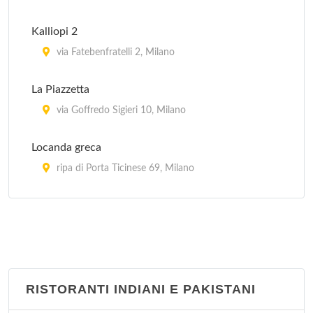
Kalliopi 2
via Fatebenfratelli 2, Milano
La Piazzetta
via Goffredo Sigieri 10, Milano
Locanda greca
ripa di Porta Ticinese 69, Milano
Myconos
via Tofane 5, Milano
Mythos
via Maurizio Quadrio 23, Milano
RISTORANTI INDIANI E PAKISTANI