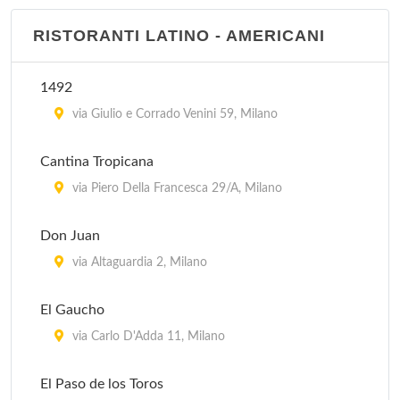
El Tropico Latino - via Messina
RISTORANTI LATINO - AMERICANI
via Messina 1, Milano
1492
El Tropico Latino - corso Como
via Giulio e Corrado Venini 59, Milano
corso Como 2, Milano
Cantina Tropicana
via Piero Della Francesca 29/A, Milano
Don Juan
via Altaguardia 2, Milano
El Gaucho
via Carlo D'Adda 11, Milano
El Paso de los Toros