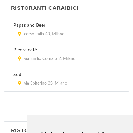
RISTORANTI CARAIBICI
Jubin
via Bramante 26, Milano
Papas and Beer
Kota Radja
corso Italia 40, Milano
piazzale Francesco Baracca 6, Milano
Piedra cafè
Lon Fon
via Emilio Cornalia 2, Milano
via Lazzaretto 10, Milano
Sud
Mei Lin
via Solferino 33, Milano
via San Giovanni sul Muro 13, Milano
RISTORANTI BRASILIANI