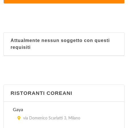
via Corrado II il Salico 10, Milano
Il Faraone
via Masolino da Panicale 13, Milano
Attualmente nessun soggetto con questi
Il Moro 1
requisiti
via Laura Ciceri Visconti 8, Milano
Il Moro 2
via Andrea Salaino 12, Milano
Istambul
RISTORANTI COREANI
via Vitruvio 30, Milano
Gaya
Le Due Specialità
via Domenico Scarlatti 3, Milano
via Sartirana 1, Milano