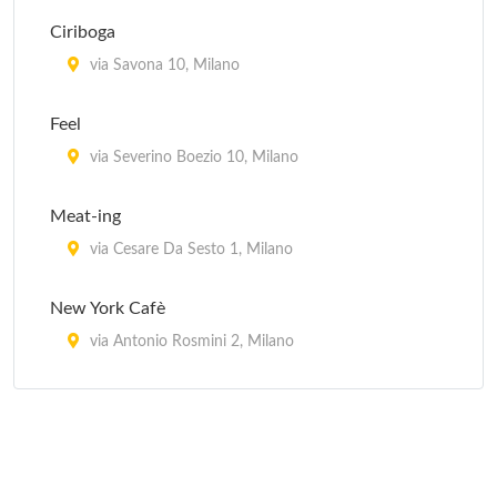
Fuji
Ciriboga
viale Montello 9, Milano
via Savona 10, Milano
Hama
Feel
via Raffaello Sanzio 4, Milano
via Severino Boezio 10, Milano
Hana Sushi
Meat-ing
via degli Zuccaro 5, Milano
via Cesare Da Sesto 1, Milano
New York Cafè
via Antonio Rosmini 2, Milano
Seven
corso Cristoforo Colombo 11, Milano
Vanguard Village