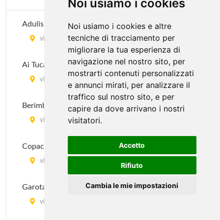
Noi usiamo i cookies
Adulis Pau Brasil
Noi usiamo i cookies e altre
tecniche di tracciamento per
via Melzo 24, Milano
migliorare la tua esperienza di
navigazione nel nostro sito, per
Ai Tucani
mostrarti contenuti personalizzati
via Novara 342, Milano
e annunci mirati, per analizzare il
traffico sul nostro sito, e per
Berimbao
capire da dove arrivano i nostri
visitatori.
via Marghera 43, Milano
Accetto
Copacabana
via Giuseppe Tartini 13, Milano
Rifiuto
Cambia le mie impostazioni
Garota De Ipanema
via General Giuseppe Govone 42, Milano