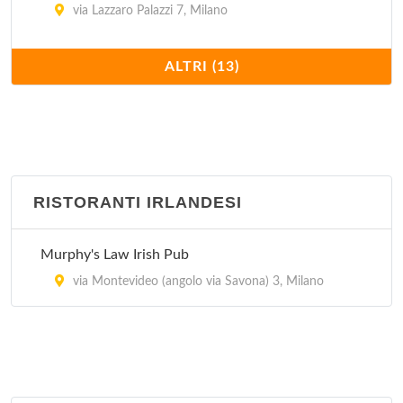
via Lazzaro Palazzi 7, Milano
El Puerto Chalaco
ALTRI (13)
via Conegliano 5, Milano
El Quetzal
corso di Porta Romana 103, Milano
RISTORANTI IRLANDESI
El Tipico Latino Americano
via Giuseppe Giacosa 4, Milano
Murphy's Law Irish Pub
Havana Cafè
via Montevideo (angolo via Savona) 3, Milano
viale Bligny 50, Milano
La Bodeguita del Medio
viale Col Di Lana 3, Milano