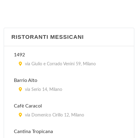
Julep's
via Evangelista Torricelli 21, Milano
Old Time
viale Tibaldi 1, Milano
RISTORANTI MESSICANI
Santa Monica
1492
piazzetta Pattari 2, Milano
via Giulio e Corrado Venini 59, Milano
Silver Star Saloon
Barrio Alto
via Valassina 16, Milano
via Serio 14, Milano
Tijuana Cafè
Cafè Caracol
via Tullo Massarani 5, Milano
via Domenico Cirillo 12, Milano
Cantina Tropicana