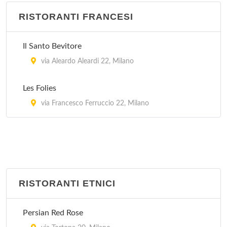
piazza Giuseppe Pasolini 4, Milano
RISTORANTI FRANCESI
Zythum
Il Santo Bevitore
via Rutilia 16, Milano
via Aleardo Aleardi 22, Milano
Les Folies
via Francesco Ferruccio 22, Milano
RISTORANTI ETNICI
Persian Red Rose