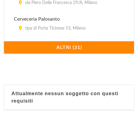
via Piero Della Francesca 29/A, Milano
Cerveceria Palosanto
ripa di Porta Ticinese 53, Milano
Charro Cafè
ALTRI (31)
via Santa Maria Segreta 7/9, Milano
Cueva Maya
viale Monte Nero 19, Milano
Attualmente nessun soggetto con questi
El Quetzal
requisiti
corso di Porta Romana 103, Milano
El Tropico Latino - via Giulio Romano
via Giulio Romano 15, Milano