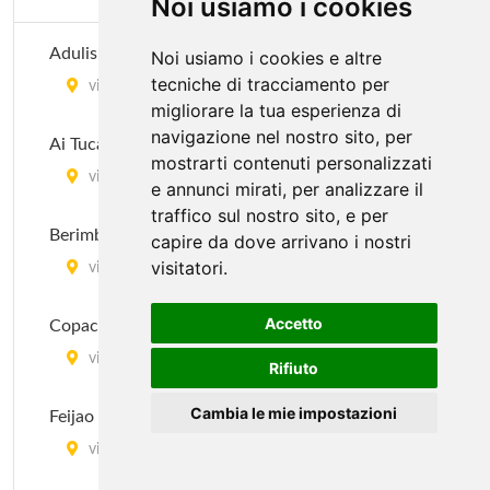
Noi usiamo i cookies
Adulis Pau Brasil
Noi usiamo i cookies e altre
tecniche di tracciamento per
via Melzo 24, Milano
migliorare la tua esperienza di
navigazione nel nostro sito, per
Ai Tucani
mostrarti contenuti personalizzati
via Novara 342, Milano
e annunci mirati, per analizzare il
traffico sul nostro sito, e per
Berimbao
capire da dove arrivano i nostri
visitatori.
via Marghera 43, Milano
Accetto
Copacabana
via Giuseppe Tartini 13, Milano
Rifiuto
Cambia le mie impostazioni
Feijao Com Arroz
via Gian Francesco Pizzi 18, Milano