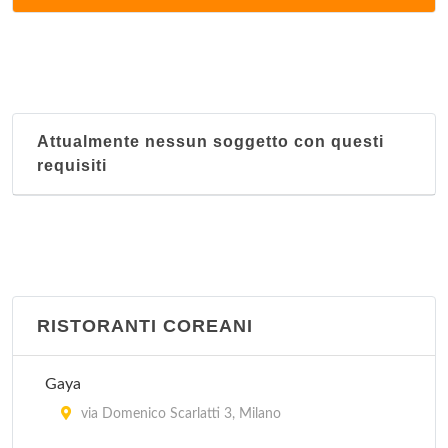
via Corrado II il Salico 10, Milano
Il Faraone
via Masolino da Panicale 13, Milano
Attualmente nessun soggetto con questi
Il Moro 1
requisiti
via Laura Ciceri Visconti 8, Milano
Il Moro 2
via Andrea Salaino 12, Milano
Istambul
RISTORANTI COREANI
via Vitruvio 30, Milano
Gaya
Le Due Specialità
via Domenico Scarlatti 3, Milano
via Sartirana 1, Milano