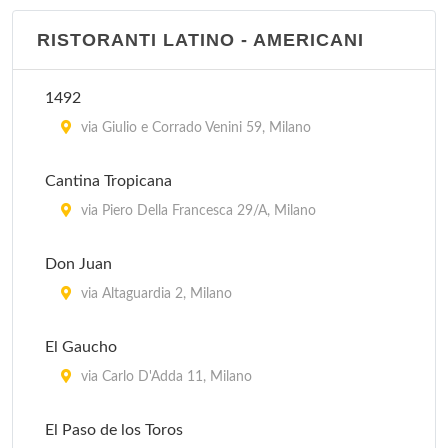
El Tropico Latino - via Messina
RISTORANTI LATINO - AMERICANI
via Messina 1, Milano
1492
El Tropico Latino - corso Como
via Giulio e Corrado Venini 59, Milano
corso Como 2, Milano
Cantina Tropicana
via Piero Della Francesca 29/A, Milano
Don Juan
via Altaguardia 2, Milano
El Gaucho
via Carlo D'Adda 11, Milano
El Paso de los Toros