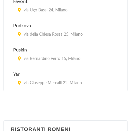
Favorit
via Ariberto 31, Milano
via Ugo Bassi 24, Milano
Meson Espana
Podkova
via Ludovico Montegani 68, Milano
via della Chiesa Rossa 25, Milano
Taberna Vasca
Puskin
via Lodovico il Moro 61, Milano
via Bernardino Verro 15, Milano
Tapa'n Kichen Bar
Yar
via Francesco Burlamacchi 7, Milano
via Giuseppe Mercalli 22, Milano
RISTORANTI ROMENI