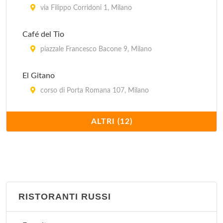
via Filippo Corridoni 1, Milano
Café del Tio
piazzale Francesco Bacone 9, Milano
El Gitano
corso di Porta Romana 107, Milano
Il Paquito
ALTRI (12)
via Ruggero Bonghi 12, Milano
La Flaca
via Monfalcone (angolo via Marcello Moretti) 32,
Milano
RISTORANTI RUSSI
Llevataps