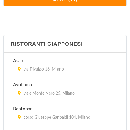
ALTRI (19)
via Vetere 12, Milano
Palchi
viale Zara 116, Milano
RISTORANTI GIAPPONESI
Punjab
viale Monte Nero 25, Milano
Asahi
Rangoli
via Trivulzio 16, Milano
via Solferino 36, Milano
Ayohama
Sarla
viale Monte Nero 25, Milano
via Stampa 4, Milano
Bentobar
Serendib
corso Giuseppe Garibaldi 104, Milano
via Pontida 2, Milano