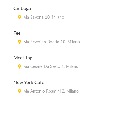
Fuji
Ciriboga
viale Montello 9, Milano
via Savona 10, Milano
Hama
Feel
via Raffaello Sanzio 4, Milano
via Severino Boezio 10, Milano
Hana Sushi
Meat-ing
via degli Zuccaro 5, Milano
via Cesare Da Sesto 1, Milano
New York Cafè
via Antonio Rosmini 2, Milano
Seven
corso Cristoforo Colombo 11, Milano
Vanguard Village