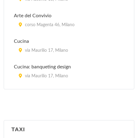
Arte del Convivio
corso Magenta 46, Milano
Cucina
via Maurilio 17, Milano
Cucina: banqueting design
via Maurilio 17, Milano
La Cucina Italiana
piazza Aspromonte 15, Milano
La Sana Gola
via Carlo Farini 70, Milano
TAXI