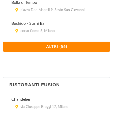
Bolla di Tempo
piazza Don Mapelli 9, Sesto San Giovanni
Bushido - Sushi Bar
corso Como 6, Milano
Compagnia generale dei viaggiatori, naviganti e
ALTRI (56)
sognatori
via Sottocorno 27, Milano
Famoso
viale Abruzzi 76, Milano
RISTORANTI FUSION
Finger's
Chandelier
via San Gerolamo Emiliani 2, Milano
via Giuseppe Broggi 17, Milano