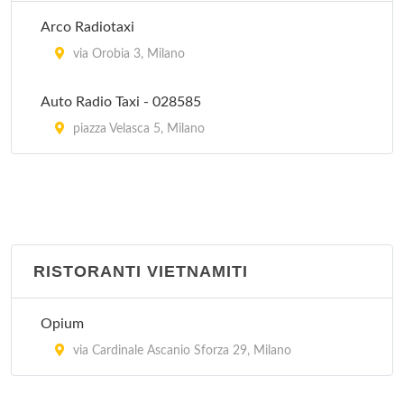
Peccati di Gola - Arese
Arco Radiotaxi
via Sandro Pertini 3/24, Arese
via Orobia 3, Milano
Auto Radio Taxi - 028585
piazza Velasca 5, Milano
RISTORANTI VIETNAMITI
Opium
via Cardinale Ascanio Sforza 29, Milano