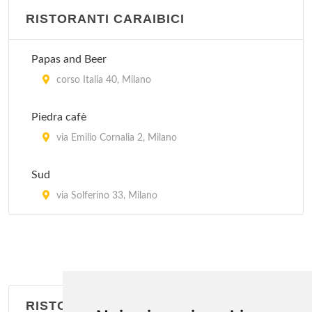
RISTORANTI CARAIBICI
Jubin
via Bramante 26, Milano
Papas and Beer
Kota Radja
corso Italia 40, Milano
piazzale Francesco Baracca 6, Milano
Piedra cafè
Lon Fon
via Emilio Cornalia 2, Milano
via Lazzaretto 10, Milano
Sud
Mei Lin
via Solferino 33, Milano
via San Giovanni sul Muro 13, Milano
RISTORANTI BRASILIANI