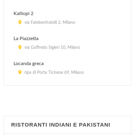
Kalliopi 2
via Fatebenfratelli 2, Milano
La Piazzetta
via Goffredo Sigieri 10, Milano
Locanda greca
ripa di Porta Ticinese 69, Milano
Myconos
via Tofane 5, Milano
Mythos
via Maurizio Quadrio 23, Milano
RISTORANTI INDIANI E PAKISTANI