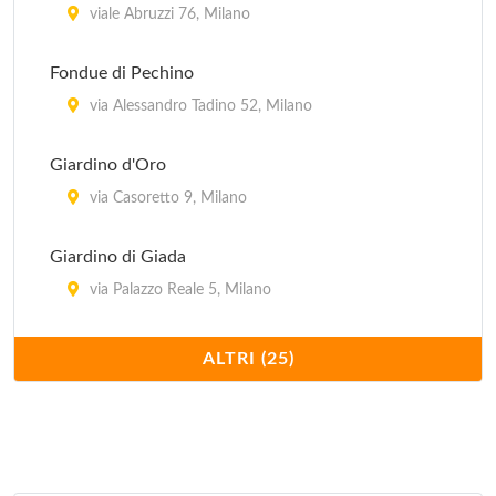
viale Abruzzi 76, Milano
Fondue di Pechino
via Alessandro Tadino 52, Milano
Giardino d'Oro
via Casoretto 9, Milano
Giardino di Giada
via Palazzo Reale 5, Milano
Hong Kong
ALTRI (25)
via Giovanni Schiapparelli 5, Milano
Imperiale
via Plinio 30, Milano