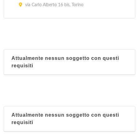
via Carlo Alberto 16 bis, Torino
La Kasbah
via Ragusa 18/a, Torino
Le Grand Maghreb
piazza della Repubblica 24, Torino
Attualmente nessun soggetto con questi
requisiti
Attualmente nessun soggetto con questi
requisiti