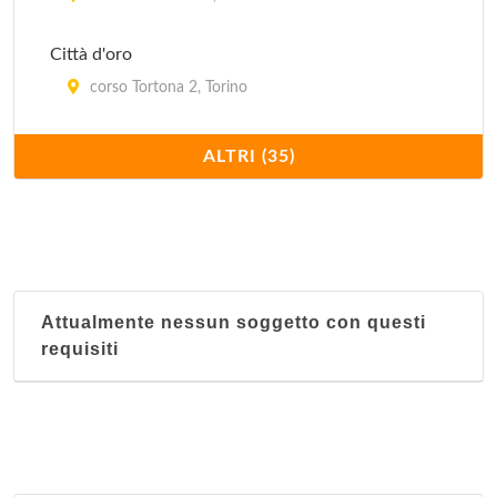
Città d'oro
corso Tortona 2, Torino
Confucio
ALTRI (35)
corso Moncalieri 216/c, Torino
Dong hua
corso San Maurizio 25, Torino
Attualmente nessun soggetto con questi
Du cheng
requisiti
via XX Settembre 62, Torino
Giardino fiorito
corso Racconigi 223, Torino