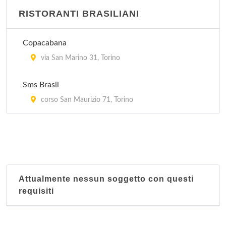
Hang Zhou
RISTORANTI BRASILIANI
corso Francia 278, Torino
Copacabana
Hong-Kong
via San Marino 31, Torino
via Goito 4, Torino
Sms Brasil
corso San Maurizio 71, Torino
Attualmente nessun soggetto con questi
requisiti