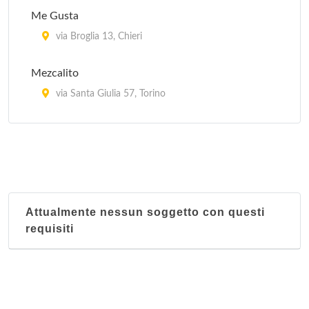
Me Gusta
via Broglia 13, Chieri
Mezcalito
via Santa Giulia 57, Torino
Revolucion Mexico 1910 (Restaurante y taqueria)
corso Casale 194/b, Torino
Attualmente nessun soggetto con questi
requisiti