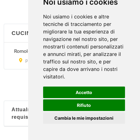
Noi usiamo i cookies
Noi usiamo i cookies e altre
tecniche di tracciamento per
migliorare la tua esperienza di
CUCINA LAZIALE
navigazione nel nostro sito, per
mostrarti contenuti personalizzati
Romoletto
e annunci mirati, per analizzare il
piazza della Repubblica 6, Torino
traffico sul nostro sito, e per
capire da dove arrivano i nostri
visitatori.
Accetto
Rifiuto
Attualmente nessun soggetto con questi
requisiti
Cambia le mie impostazioni