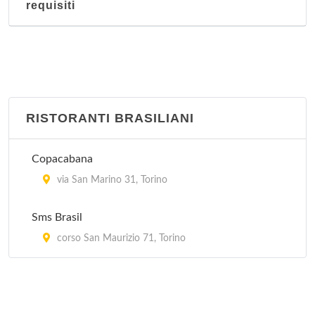
requisiti
via XX Settembre 62, Torino
Giardino fiorito
corso Racconigi 223, Torino
Hang Zhou
RISTORANTI BRASILIANI
corso Francia 278, Torino
Copacabana
Hong-Kong
via San Marino 31, Torino
via Goito 4, Torino
Sms Brasil
corso San Maurizio 71, Torino