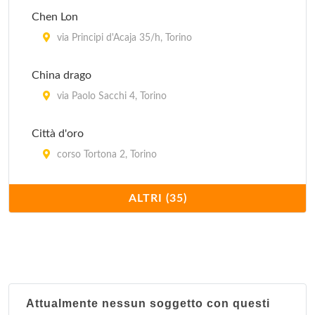
Chen Lon
via Principi d'Acaja 35/h, Torino
China drago
via Paolo Sacchi 4, Torino
Città d'oro
corso Tortona 2, Torino
Confucio
ALTRI (35)
corso Moncalieri 216/c, Torino
Dong hua
corso San Maurizio 25, Torino
Attualmente nessun soggetto con questi
Du cheng