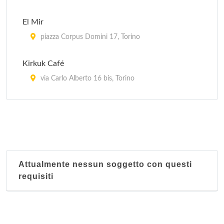
El Mir
piazza Corpus Domini 17, Torino
Kirkuk Café
via Carlo Alberto 16 bis, Torino
La Kasbah
via Ragusa 18/a, Torino
Le Grand Maghreb
piazza della Repubblica 24, Torino
Attualmente nessun soggetto con questi
requisiti