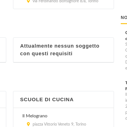
via Ferdinando Bonsignore 8/a, Torino
NO
Attualmente nessun soggetto
con questi requisiti
e
I
SCUOLE DI CUCINA
p
Il Melograno
piazza Vittorio Veneto 9, Torino