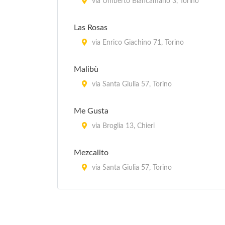
via Umberto Biancamano 3, Torino
Las Rosas
via Enrico Giachino 71, Torino
Malibù
via Santa Giulia 57, Torino
Me Gusta
via Broglia 13, Chieri
Mezcalito
via Santa Giulia 57, Torino
Revolucion Mexico 1910 (Restaurante y
taqueria)
corso Casale 194/b, Torino