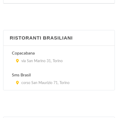
Giardino fiorito
corso Racconigi 223, Torino
Hang Zhou
RISTORANTI BRASILIANI
corso Francia 278, Torino
Copacabana
Hong-Kong
via San Marino 31, Torino
via Goito 4, Torino
Sms Brasil
corso San Maurizio 71, Torino