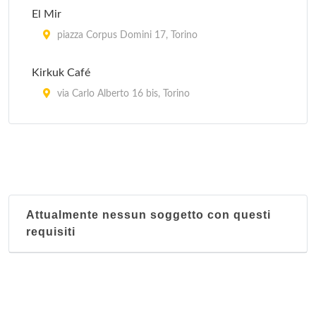
El Mir
piazza Corpus Domini 17, Torino
Kirkuk Café
via Carlo Alberto 16 bis, Torino
La Kasbah
via Ragusa 18/a, Torino
Le Grand Maghreb
piazza della Repubblica 24, Torino
Attualmente nessun soggetto con questi
requisiti