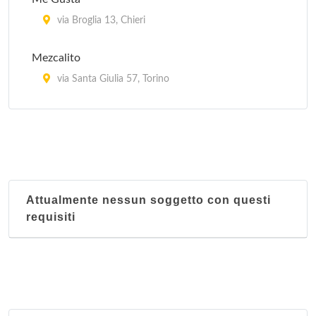
via Broglia 13, Chieri
Mezcalito
via Santa Giulia 57, Torino
Revolucion Mexico 1910 (Restaurante y taqueria)
corso Casale 194/b, Torino
Attualmente nessun soggetto con questi
requisiti