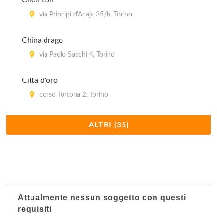
Chen Lon
via Principi d'Acaja 35/h, Torino
China drago
via Paolo Sacchi 4, Torino
Città d'oro
corso Tortona 2, Torino
Confucio
ALTRI (35)
corso Moncalieri 216/c, Torino
Dong hua
corso San Maurizio 25, Torino
Attualmente nessun soggetto con questi
Du cheng
requisiti
via XX Settembre 62, Torino