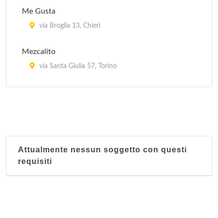
Me Gusta
via Broglia 13, Chieri
Mezcalito
via Santa Giulia 57, Torino
Revolucion Mexico 1910 (Restaurante y taqueria)
corso Casale 194/b, Torino
Attualmente nessun soggetto con questi
requisiti