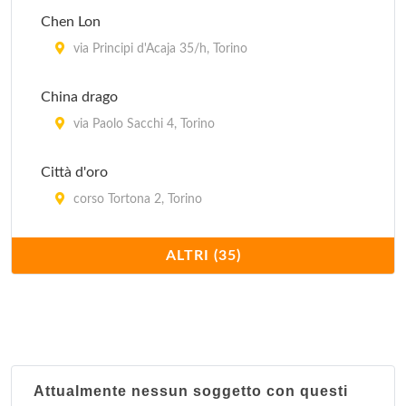
Chen Lon
via Principi d'Acaja 35/h, Torino
China drago
via Paolo Sacchi 4, Torino
Città d'oro
corso Tortona 2, Torino
Confucio
ALTRI (35)
corso Moncalieri 216/c, Torino
Dong hua
corso San Maurizio 25, Torino
Attualmente nessun soggetto con questi
Du cheng