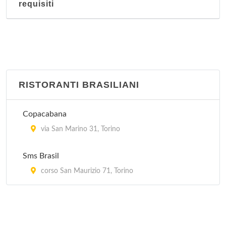
requisiti
via XX Settembre 62, Torino
Giardino fiorito
corso Racconigi 223, Torino
Hang Zhou
RISTORANTI BRASILIANI
corso Francia 278, Torino
Copacabana
Hong-Kong
via San Marino 31, Torino
via Goito 4, Torino
Sms Brasil
corso San Maurizio 71, Torino