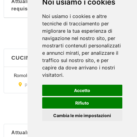
Noi usiamo i cookies
Attualmente nessun soggetto con questi
requisiti
Noi usiamo i cookies e altre
tecniche di tracciamento per
migliorare la tua esperienza di
navigazione nel nostro sito, per
mostrarti contenuti personalizzati
e annunci mirati, per analizzare il
CUCINA LAZIALE
traffico sul nostro sito, e per
capire da dove arrivano i nostri
visitatori.
Romoletto
piazza della Repubblica 6, Torino
Accetto
Rifiuto
Cambia le mie impostazioni
Attualmente nessun soggetto con questi