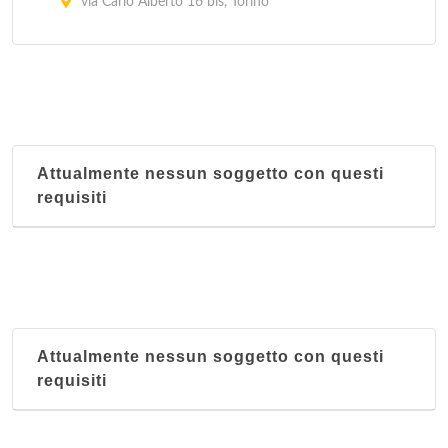
via Carlo Alberto 16 bis, Torino
La Kasbah
via Ragusa 18/a, Torino
Le Grand Maghreb
piazza della Repubblica 24, Torino
Attualmente nessun soggetto con questi
requisiti
Attualmente nessun soggetto con questi
requisiti