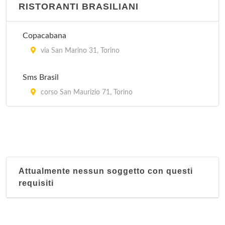
Hang Zhou
RISTORANTI BRASILIANI
corso Francia 278, Torino
Copacabana
Hong-Kong
via San Marino 31, Torino
via Goito 4, Torino
Sms Brasil
corso San Maurizio 71, Torino
Attualmente nessun soggetto con questi
requisiti