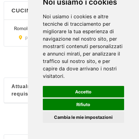
Noi usiamo i cookies
CUCINA LAZIALE
Noi usiamo i cookies e altre
tecniche di tracciamento per
Romoletto
migliorare la tua esperienza di
piazza della Repubblica 6, Torino
navigazione nel nostro sito, per
mostrarti contenuti personalizzati
e annunci mirati, per analizzare il
traffico sul nostro sito, e per
capire da dove arrivano i nostri
visitatori.
Attualmente nessun soggetto con questi
Accetto
requisiti
Rifiuto
Cambia le mie impostazioni