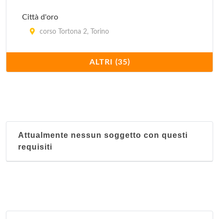
Città d'oro
corso Tortona 2, Torino
Confucio
ALTRI (35)
corso Moncalieri 216/c, Torino
Dong hua
corso San Maurizio 25, Torino
Attualmente nessun soggetto con questi
Du cheng
requisiti
via XX Settembre 62, Torino
Giardino fiorito
corso Racconigi 223, Torino