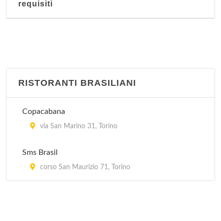
requisiti
via XX Settembre 62, Torino
Giardino fiorito
corso Racconigi 223, Torino
Hang Zhou
RISTORANTI BRASILIANI
corso Francia 278, Torino
Copacabana
Hong-Kong
via San Marino 31, Torino
via Goito 4, Torino
Sms Brasil
corso San Maurizio 71, Torino