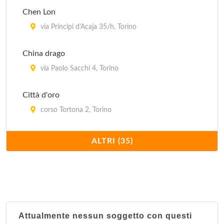
Chen Lon
via Principi d'Acaja 35/h, Torino
China drago
via Paolo Sacchi 4, Torino
Città d'oro
corso Tortona 2, Torino
Confucio
ALTRI (35)
corso Moncalieri 216/c, Torino
Dong hua
corso San Maurizio 25, Torino
Attualmente nessun soggetto con questi
Du cheng