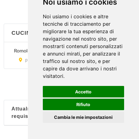
Noi usiamo i cookies
Noi usiamo i cookies e altre
tecniche di tracciamento per
migliorare la tua esperienza di
CUCINA LAZIALE
navigazione nel nostro sito, per
mostrarti contenuti personalizzati
Romoletto
e annunci mirati, per analizzare il
piazza della Repubblica 6, Torino
traffico sul nostro sito, e per
capire da dove arrivano i nostri
visitatori.
Accetto
Rifiuto
Attualmente nessun soggetto con questi
requisiti
Cambia le mie impostazioni