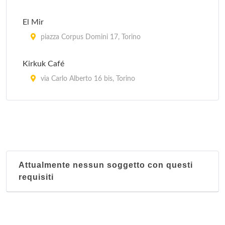
El Mir
piazza Corpus Domini 17, Torino
Kirkuk Café
via Carlo Alberto 16 bis, Torino
La Kasbah
via Ragusa 18/a, Torino
Le Grand Maghreb
piazza della Repubblica 24, Torino
Attualmente nessun soggetto con questi
requisiti