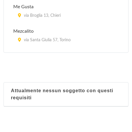
Me Gusta
via Broglia 13, Chieri
Mezcalito
via Santa Giulia 57, Torino
Revolucion Mexico 1910 (Restaurante y taqueria)
corso Casale 194/b, Torino
Attualmente nessun soggetto con questi
requisiti