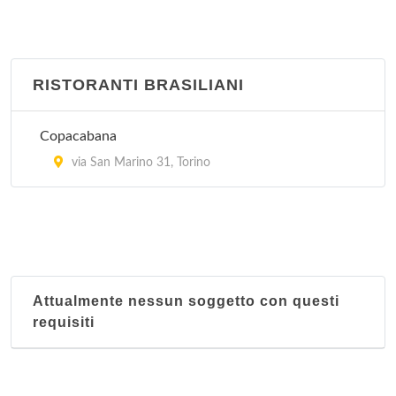
Giardino fiorito
corso Racconigi 223, Torino
Hang Zhou
RISTORANTI BRASILIANI
corso Francia 278, Torino
Copacabana
Hong-Kong
via San Marino 31, Torino
via Goito 4, Torino
Attualmente nessun soggetto con questi
requisiti