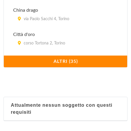
China drago
via Paolo Sacchi 4, Torino
Città d'oro
corso Tortona 2, Torino
Confucio
ALTRI (35)
corso Moncalieri 216/c, Torino
Dong hua
corso San Maurizio 25, Torino
Attualmente nessun soggetto con questi
Du cheng
requisiti
via XX Settembre 62, Torino