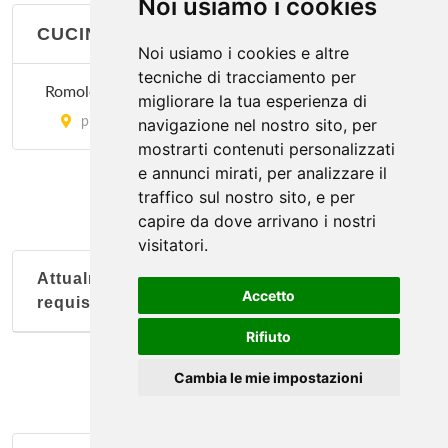
Noi usiamo i cookies
CUCINA LAZIALE
Noi usiamo i cookies e altre
tecniche di tracciamento per
Romoletto
migliorare la tua esperienza di
piazza della Repubblica 6, Torino
navigazione nel nostro sito, per
mostrarti contenuti personalizzati
e annunci mirati, per analizzare il
traffico sul nostro sito, e per
capire da dove arrivano i nostri
visitatori.
Attualmente nessun soggetto con questi
Accetto
requisiti
Rifiuto
Cambia le mie impostazioni