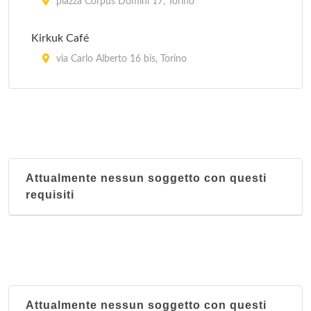
piazza Corpus Domini 17, Torino
Kirkuk Café
via Carlo Alberto 16 bis, Torino
La Kasbah
via Ragusa 18/a, Torino
Le Grand Maghreb
piazza della Repubblica 24, Torino
Attualmente nessun soggetto con questi
requisiti
Attualmente nessun soggetto con questi