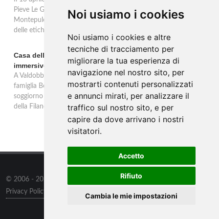
Pieve Le Grazie: cinque annate dal 2016 al 2020 del Nobile di
Noi usiamo i cookies
Montepulciano a 95 punti Vinous, per ripercorrere la genesi di una
delle etichette iconiche di Montepulciano.
Noi usiamo i cookies e altre
tecniche di tracciamento per
Casa dell'Artista: a Valdobbiadene apre il soggiorno
migliorare la tua esperienza di
immersivo tra arte e vino di Bortolomiol
navigazione nel nostro sito, per
A Valdobbiadene, nel cuore delle colline Patrimonio Unesco, la
mostrarti contenuti personalizzati
famiglia Bortolomiol apre al pubblico la Casa dell'Artista: un
e annunci mirati, per analizzare il
soggiorno immersivo tra arte, natura e vino all'interno del Parco
traffico sul nostro sito, e per
della Filandetta Art and Wine Farm.
capire da dove arrivano i nostri
visitatori.
Accetto
Rifiuto
© 2006 - 2026
Supero ltd
all rights reserved.
Privacy Policy
/
Preferenze sui Cookies
Cambia le mie impostazioni
Contatti
/
Sitemap