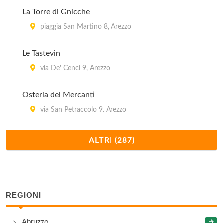
La Torre di Gnicche
piaggia San Martino 8, Arezzo
Le Tastevin
via De' Cenci 9, Arezzo
Osteria dei Mercanti
via San Petraccolo 9, Arezzo
Valdarno
ALTRI (287)
località Poggilupi 740/b, Terranuova Bracciolini
129
via Romana 20, Arezzo
REGIONI
Acquamatta
Abruzzo