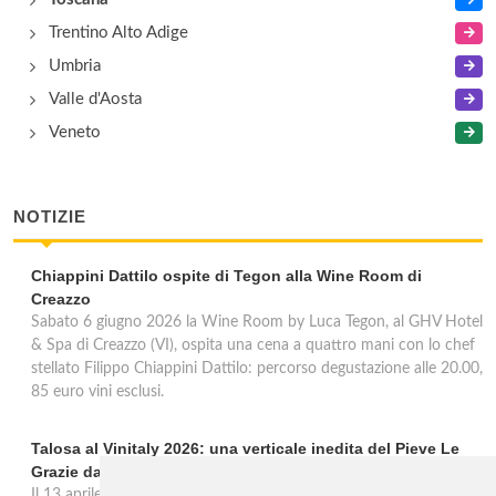
Trentino Alto Adige
Umbria
Valle d'Aosta
Veneto
NOTIZIE
Chiappini Dattilo ospite di Tegon alla Wine Room di
Creazzo
Sabato 6 giugno 2026 la Wine Room by Luca Tegon, al GHV Hotel
& Spa di Creazzo (VI), ospita una cena a quattro mani con lo chef
stellato Filippo Chiappini Dattilo: percorso degustazione alle 20.00,
85 euro vini esclusi.
Talosa al Vinitaly 2026: una verticale inedita del Pieve Le
Grazie dal 2016 al 2020
Il 13 aprile 2026 al Vinitaly, Talosa presenta la verticale inedita del