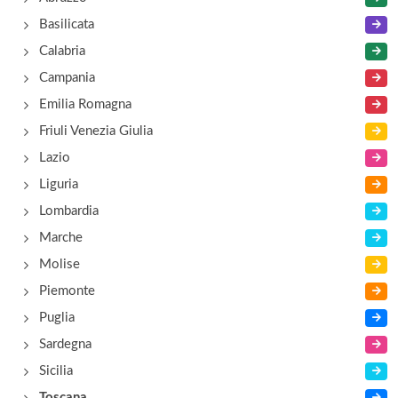
piazza della Vittoria 13, Capolona
Basilicata
Calabria
Agrisalotto
Campania
località Santa Caterina 88, Cortona
Emilia Romagna
Friuli Venezia Giulia
Al Coccio
Lazio
via Aggiunti Niccolò 83, Sansepolcro
Liguria
Lombardia
Al Parco
Marche
viale Mecenate 5, Arezzo
Molise
Piemonte
Puglia
Sardegna
Sicilia
Toscana