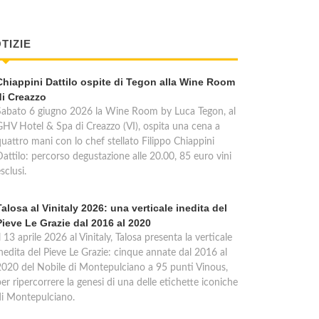
TIZIE
Chiappini Dattilo ospite di Tegon alla Wine Room
di Creazzo
Sabato 6 giugno 2026 la Wine Room by Luca Tegon, al
GHV Hotel & Spa di Creazzo (VI), ospita una cena a
quattro mani con lo chef stellato Filippo Chiappini
Dattilo: percorso degustazione alle 20.00, 85 euro vini
sclusi.
Talosa al Vinitaly 2026: una verticale inedita del
Pieve Le Grazie dal 2016 al 2020
l 13 aprile 2026 al Vinitaly, Talosa presenta la verticale
inedita del Pieve Le Grazie: cinque annate dal 2016 al
2020 del Nobile di Montepulciano a 95 punti Vinous,
er ripercorrere la genesi di una delle etichette iconiche
di Montepulciano.