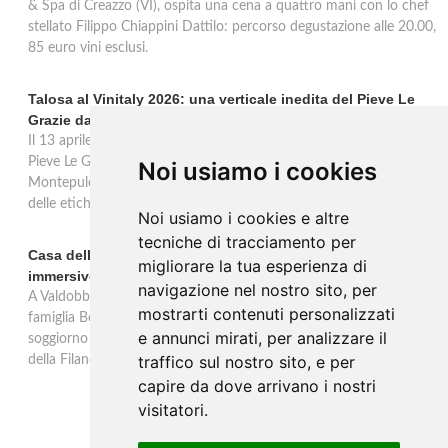
& Spa di Creazzo (VI), ospita una cena a quattro mani con lo chef
stellato Filippo Chiappini Dattilo: percorso degustazione alle 20.00,
85 euro vini esclusi.
Talosa al Vinitaly 2026: una verticale inedita del Pieve Le
Grazie dal 2016 al 2020
Il 13 aprile 2026 al Vinitaly, Talosa presenta la verticale inedita del
Pieve Le Grazie: cinque annate dal 2016 al 2020 del Nobile di
Noi usiamo i cookies
Montepulciano a 95 punti Vinous, per ripercorrere la genesi di una
delle etichette iconiche di Montepulciano.
Noi usiamo i cookies e altre
tecniche di tracciamento per
Casa dell'Artista: a Valdobbiadene apre il soggiorno
migliorare la tua esperienza di
immersivo tra arte e vino di Bortolomiol
navigazione nel nostro sito, per
A Valdobbiadene, nel cuore delle colline Patrimonio Unesco, la
mostrarti contenuti personalizzati
famiglia Bortolomiol apre al pubblico la Casa dell'Artista: un
e annunci mirati, per analizzare il
soggiorno immersivo tra arte, natura e vino all'interno del Parco
traffico sul nostro sito, e per
della Filandetta Art and Wine Farm.
capire da dove arrivano i nostri
visitatori.