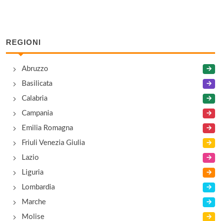
Acquamatta
piazza della Vittoria 13, Capolona
REGIONI
Agrisalotto
Abruzzo
località Santa Caterina 88, Cortona
Basilicata
Al Coccio
Calabria
via Aggiunti Niccolò 83, Sansepolcro
Campania
Emilia Romagna
Al Parco
Friuli Venezia Giulia
viale Mecenate 5, Arezzo
Lazio
Liguria
Al Principe
Lombardia
località Giovi 25, Arezzo
Marche
Molise