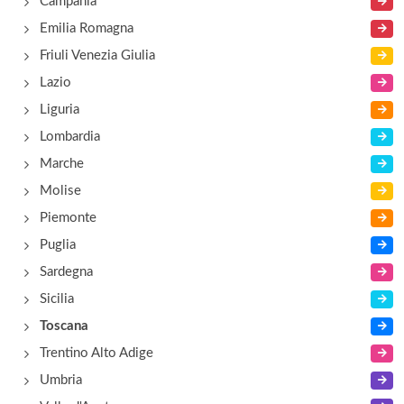
Campania
Emilia Romagna
Al Parco
Friuli Venezia Giulia
viale Mecenate 5, Arezzo
Lazio
Liguria
Al Principe
Lombardia
località Giovi 25, Arezzo
Marche
Molise
Piemonte
Puglia
Sardegna
Sicilia
Toscana
Trentino Alto Adige
Umbria