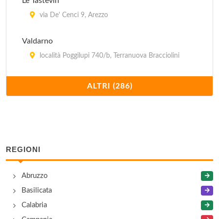
Le Tastevin
via De' Cenci 9, Arezzo
Valdarno
località Poggilupi 740/b, Terranuova Bracciolini
129
ALTRI (286)
via Romana 20, Arezzo
Acquamatta
piazza della Vittoria 13, Capolona
REGIONI
Agrisalotto
Abruzzo
località Santa Caterina 88, Cortona
Basilicata
Al Coccio
Calabria
via Aggiunti Niccolò 83, Sansepolcro