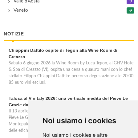
Valle d'Aosta
Veneto
NOTIZIE
Chiappini Dattilo ospite di Tegon alla Wine Room di
Creazzo
Sabato 6 giugno 2026 la Wine Room by Luca Tegon, al GHV Hotel
& Spa di Creazzo (VI), ospita una cena a quattro mani con lo chef
stellato Filippo Chiappini Dattilo: percorso degustazione alle 20.00,
85 euro vini esclusi.
Talosa al Vinitaly 2026: una verticale inedita del Pieve Le
Grazie dal 2016 al 2020
Il 13 aprile 2026 al Vinitaly, Talosa presenta la verticale inedita del
Pieve Le Grazie: cinque annate dal 2016 al 2020 del Nobile di
Noi usiamo i cookies
Montepulciano a 95 punti Vinous, per ripercorrere la genesi di una
delle etichette iconiche di Montepulciano.
Noi usiamo i cookies e altre