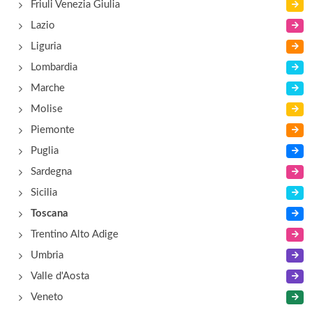
Friuli Venezia Giulia
Antica Fattoria La Romita
Lazio
via Umberto I 144, San Giovanni d' Asso
Liguria
Lombardia
Antica Posta Toscana
Marche
località Fosci 23/24, Poggibonsi
Molise
Piemonte
Puglia
Sardegna
Sicilia
Toscana
Trentino Alto Adige
Umbria
Valle d'Aosta
Veneto