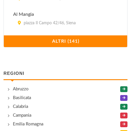
Al Mangia
piazza Il Campo 42/46, Siena
Al Marsili
ALTRI (141)
via del Castoro 3, Siena
Albergaccio di Castellina
via Fiorentina 63, Castellina in Chianti
REGIONI
Alla Speranza
Abruzzo
piazza Il Campo 35/36, Siena
Basilicata
Calabria
Altri Tempi di Villa Scacciapensieri
Campania
strada di Scacciapensieri 10, Siena
Emilia Romagna