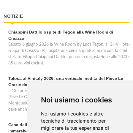
NOTIZIE
Chiappini Dattilo ospite di Tegon alla Wine Room di
Creazzo
Sabato 6 giugno 2026 la Wine Room by Luca Tegon, al GHV Hotel
& Spa di Creazzo (VI), ospita una cena a quattro mani con lo chef
stellato Filippo Chiappini Dattilo: percorso degustazione alle 20.00,
85 euro vini esclusi.
Talosa al Vinitaly 2026: una verticale inedita del Pieve Le
Grazie dal 2016 al 2020
Il 13 aprile 2026 al Vinitaly, Talosa presenta la verticale inedita del
Pieve Le Grazie: cinque annate dal 2016 al 2020 del Nobile di
Noi usiamo i cookies
Montepulciano a 95 punti Vinous, per ripercorrere la genesi di una
delle etichette iconiche di Montepulciano.
Noi usiamo i cookies e altre
tecniche di tracciamento per
Casa dell'Artista: a Valdobbiadene apre il soggiorno
migliorare la tua esperienza di
immersivo tra arte e vino di Bortolomiol