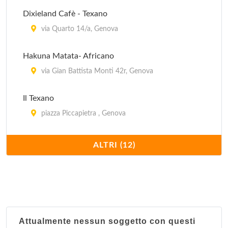
Dixieland Cafè - Texano
via Quarto 14/a, Genova
Hakuna Matata- Africano
via Gian Battista Monti 42r, Genova
Il Texano
piazza Piccapietra , Genova
Nabil - Arabo
ALTRI (12)
vico Falamonica 21 r, Genova
Nadamas - Spagnolo
via Al Porto , Genova
Attualmente nessun soggetto con questi
Nel continente nero - Africano