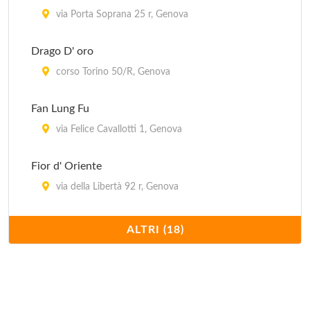
via Porta Soprana 25 r, Genova
Drago D' oro
corso Torino 50/R, Genova
Fan Lung Fu
via Felice Cavallotti 1, Genova
Fior d' Oriente
via della Libertà 92 r, Genova
Fuhao sas
ALTRI (18)
via Vernazza 8, Genova
Giardino del Sorriso
via Caffa 1/d/r, Genova