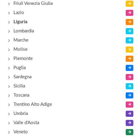
Al Pisacane
Friuli Venezia Giulia
via Carlo Pisacane 85 - 87/r, Genova
Lazio
Liguria
Al Rustichello
Lombardia
via San Vincenzo 59 r, Genova
Marche
Molise
Piemonte
Puglia
Sardegna
Sicilia
Toscana
Trentino Alto Adige
Umbria
Valle d'Aosta
Veneto