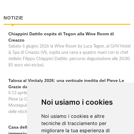
NOTIZIE
Chiappini Dattilo ospite di Tegon alla Wine Room di
Creazzo
Sabato 6 giugno 2026 la Wine Room by Luca Tegon, al GHV Hotel
& Spa di Creazzo (VI), ospita una cena a quattro mani con lo chef
stellato Filippo Chiappini Dattilo: percorso degustazione alle 20.00,
85 euro vini esclusi.
Talosa al Vinitaly 2026: una verticale inedita del Pieve Le
Grazie dal 2016 al 2020
Il 13 aprile 2026 al Vinitaly, Talosa presenta la verticale inedita del
Pieve Le Grazie: cinque annate dal 2016 al 2020 del Nobile di
Noi usiamo i cookies
Montepulciano a 95 punti Vinous, per ripercorrere la genesi di una
delle etichette iconiche di Montepulciano.
Noi usiamo i cookies e altre
tecniche di tracciamento per
Casa dell'Artista: a Valdobbiadene apre il soggiorno
migliorare la tua esperienza di
immersivo tra arte e vino di Bortolomiol