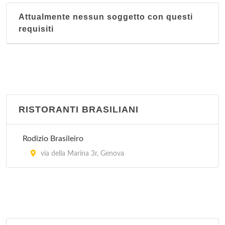
Attualmente nessun soggetto con questi
Grande Shanghai
requisiti
via Giacomo Puccini 17/r, Genova
Il Mondo
via della Libertà 4/r, Genova
Jin Zong Bao
RISTORANTI BRASILIANI
corso Firenze 107 r, Genova
Rodizio Brasileiro
La Muraglia
via della Marina 3r, Genova
via San Martino 11 r, Genova