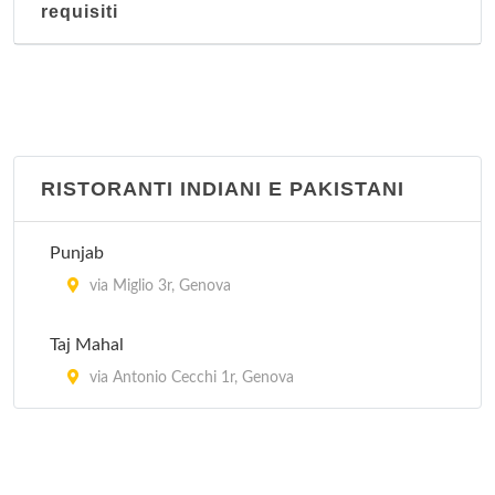
requisiti
via San Bernardo 9 r, Genova
Punjab
via Miglio 3r, Genova
Rodizio Brasileiro
RISTORANTI INDIANI E PAKISTANI
via della Marina 3r, Genova
Punjab
Sul Fronte del Porto
via Miglio 3r, Genova
calata Cattaneo , Genova
Taj Mahal
via Antonio Cecchi 1r, Genova