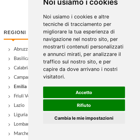
Noi usiamo i cookies
Alice
Noi usiamo i cookies e altre
tecniche di tracciamento per
Via Massimo D'Azeglio 65/b, Bologna
migliorare la tua esperienza di
REGIONI
navigazione nel nostro sito, per
Alle Due Porte
mostrarti contenuti personalizzati
Abruzzo
via del Pratello 62, Bologna
e annunci mirati, per analizzare il
Basilicata
traffico sul nostro sito, e per
Amerigo
Calabria
capire da dove arrivano i nostri
visitatori.
via Marconi 16, Savigno
Campania
Emilia Romagna
Accetto
Anna
Friuli Venezia Giulia
frazione Campolo 22, Grizzana Morandi
Rifiuto
Lazio
Liguria
Cambia le mie impostazioni
Antica Hostaria della Rocca di Badolo
Lombardia
via Brento 2, Sasso Marconi - Località Badolo
Marche