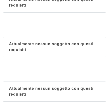
Grande Shanghai
requisiti
Via di Corticella 189, Bologna
Hao Hua
via Aristotile Fioravanti 47/a, Bologna
Hong Kong
Attualmente nessun soggetto con questi
Via Francesco Zanardi 16, Bologna
requisiti
Il Mandarino
via Tommaso Salvini 8, Bologna
Attualmente nessun soggetto con questi
requisiti