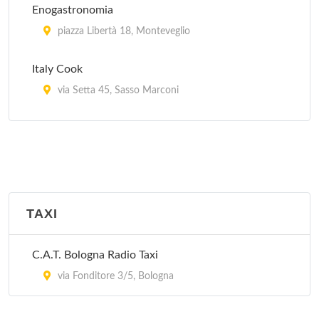
Enogastronomia
piazza Libertà 18, Monteveglio
Italy Cook
via Setta 45, Sasso Marconi
Peccati di Gola - Bologna
via Gorizia 16, Bologna
Tavola della Signoria
via Masini 46, Zola Predosa
TAXI
C.A.T. Bologna Radio Taxi
via Fonditore 3/5, Bologna