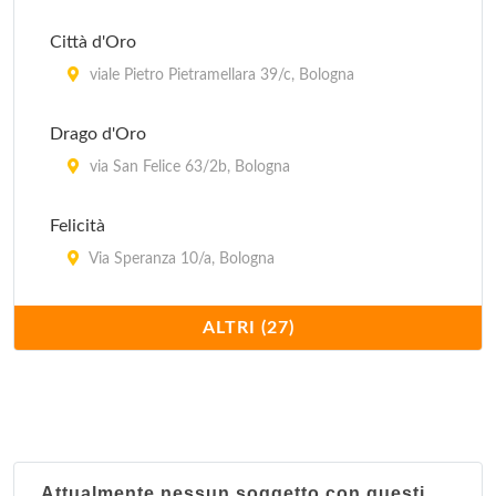
Città d'Oro
viale Pietro Pietramellara 39/c, Bologna
Drago d'Oro
via San Felice 63/2b, Bologna
Felicità
Via Speranza 10/a, Bologna
Fortuna
ALTRI (27)
Via Giovan Battista Morgagni 8, Comune
Grande Mondo
Via Andrea Costa 157/2, Bologna
Attualmente nessun soggetto con questi