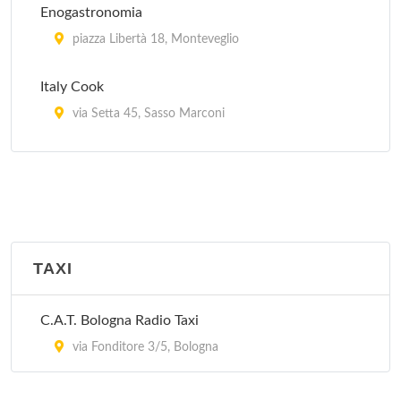
Enogastronomia
piazza Libertà 18, Monteveglio
Italy Cook
via Setta 45, Sasso Marconi
La Vecchia Scuola
via Malvasia 49, Bologna
Peccati di Gola - Bologna
via Gorizia 16, Bologna
TAXI
Tavola della Signoria
C.A.T. Bologna Radio Taxi
via Masini 46, Zola Predosa
via Fonditore 3/5, Bologna