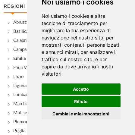
Noi usiamo i cookies
REGIONI
Alle Due Porte
Noi usiamo i cookies e altre
Abruzzo
tecniche di tracciamento per
via del Pratello 62, Bologna
migliorare la tua esperienza di
Basilicata
navigazione nel nostro sito, per
Amerigo
Calabria
mostrarti contenuti personalizzati
via Marconi 16, Savigno
Campania
e annunci mirati, per analizzare il
Emilia Romagna
traffico sul nostro sito, e per
Anna
capire da dove arrivano i nostri
Friuli Venezia Giulia
visitatori.
frazione Campolo 22, Grizzana Morandi
Lazio
Liguria
Accetto
Antica Hostaria della Rocca di Badolo
Lombardia
via Brento 2, Sasso Marconi - Località Badolo
Rifiuto
Marche
Molise
Cambia le mie impostazioni
Piemonte
Puglia