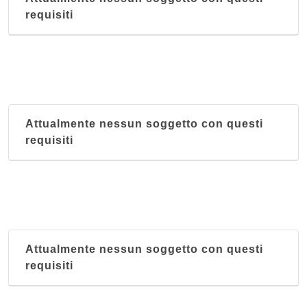
Grande Shanghai
requisiti
Via di Corticella 189, Bologna
Hao Hua
via Aristotile Fioravanti 47/a, Bologna
Hong Kong
Attualmente nessun soggetto con questi
Via Francesco Zanardi 16, Bologna
requisiti
Il Mandarino
via Tommaso Salvini 8, Bologna
Attualmente nessun soggetto con questi
requisiti