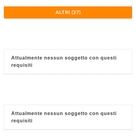
Fortuna
ALTRI (27)
Via Giovan Battista Morgagni 8, Comune
Grande Mondo
Via Andrea Costa 157/2, Bologna
Attualmente nessun soggetto con questi
Grande Shanghai
requisiti
Via di Corticella 189, Bologna
Hao Hua
via Aristotile Fioravanti 47/a, Bologna
Hong Kong
Attualmente nessun soggetto con questi
Via Francesco Zanardi 16, Bologna
requisiti
Il Mandarino