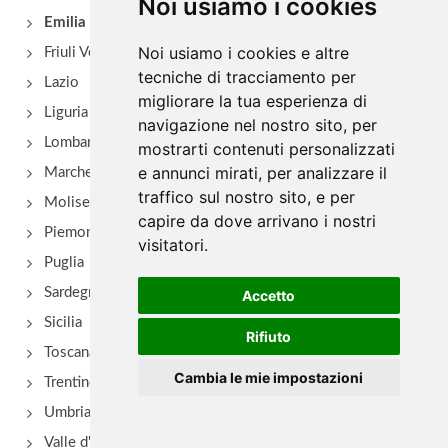
Noi usiamo i cookies
Emilia Romagna
Anna
Noi usiamo i cookies e altre
Friuli Venezia Giulia
frazione Campolo 22, Grizzana Morandi
tecniche di tracciamento per
Lazio
migliorare la tua esperienza di
Liguria
navigazione nel nostro sito, per
Antica Hostaria della Rocca di Badolo
Lombardia
mostrarti contenuti personalizzati
via Brento 2, Sasso Marconi - Località Badolo
e annunci mirati, per analizzare il
Marche
traffico sul nostro sito, e per
Molise
capire da dove arrivano i nostri
Piemonte
visitatori.
Puglia
Sardegna
Accetto
Sicilia
Rifiuto
Toscana
Cambia le mie impostazioni
Trentino Alto Adige
Umbria
Valle d'Aosta