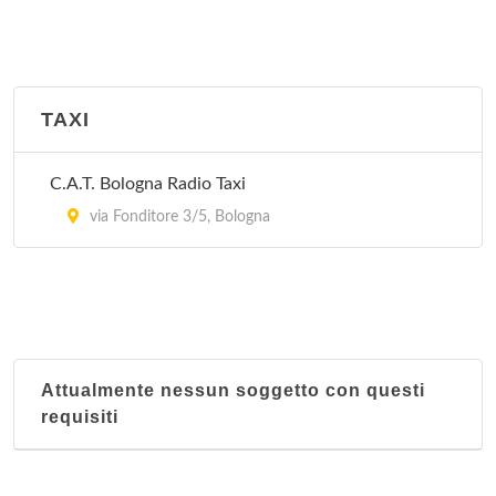
via Malvasia 49, Bologna
Peccati di Gola - Bologna
via Gorizia 16, Bologna
TAXI
Tavola della Signoria
C.A.T. Bologna Radio Taxi
via Masini 46, Zola Predosa
via Fonditore 3/5, Bologna
Attualmente nessun soggetto con questi
requisiti