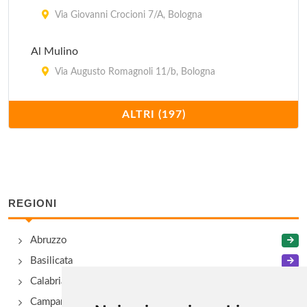
Via Giovanni Crocioni 7/A, Bologna
Al Mulino
Via Augusto Romagnoli 11/b, Bologna
Al Tavolaccio
ALTRI (197)
via Andrea Costa 114, Bologna
Alice
Via Massimo D'Azeglio 65/b, Bologna
REGIONI
Alle Due Porte
Abruzzo
via del Pratello 62, Bologna
Basilicata
Amerigo
Calabria
via Marconi 16, Savigno
Campania