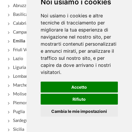
Noi usiamo i cookies
Abruzzo
via del Pratello 62, Bologna
Basilicata
Noi usiamo i cookies e altre
tecniche di tracciamento per
Amerigo
Calabria
migliorare la tua esperienza di
via Marconi 16, Savigno
Campania
navigazione nel nostro sito, per
Emilia Romagna
mostrarti contenuti personalizzati
Anna
Friuli Venezia Giulia
e annunci mirati, per analizzare il
frazione Campolo 22, Grizzana Morandi
traffico sul nostro sito, e per
Lazio
capire da dove arrivano i nostri
Liguria
Antica Hostaria della Rocca di Badolo
visitatori.
Lombardia
via Brento 2, Sasso Marconi - Località Badolo
Marche
Accetto
Molise
Rifiuto
Piemonte
Cambia le mie impostazioni
Puglia
Sardegna
Sicilia