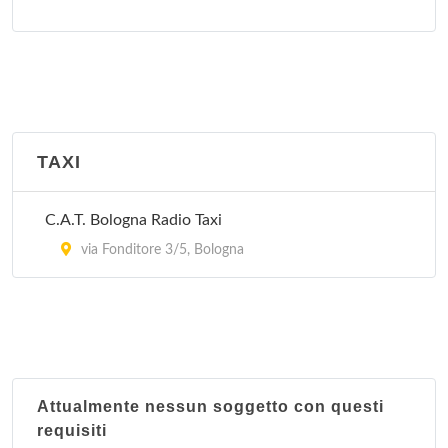
Peccati di Gola - Bologna
via Gorizia 16, Bologna
Tavola della Signoria
via Masini 46, Zola Predosa
TAXI
C.A.T. Bologna Radio Taxi
via Fonditore 3/5, Bologna
Attualmente nessun soggetto con questi
requisiti