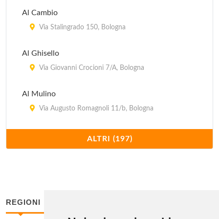
Al Cambio
Via Stalingrado 150, Bologna
Al Ghisello
Via Giovanni Crocioni 7/A, Bologna
Al Mulino
Via Augusto Romagnoli 11/b, Bologna
Al Tavolaccio
ALTRI (197)
via Andrea Costa 114, Bologna
Alice
Via Massimo D'Azeglio 65/b, Bologna
REGIONI
Alle Due Porte