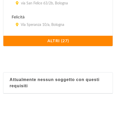
via San Felice 63/2b, Bologna
Felicità
Via Speranza 10/a, Bologna
Fortuna
ALTRI (27)
Via Giovan Battista Morgagni 8, Comune
Grande Mondo
Via Andrea Costa 157/2, Bologna
Attualmente nessun soggetto con questi
Grande Shanghai
requisiti
Via di Corticella 189, Bologna
Hao Hua
via Aristotile Fioravanti 47/a, Bologna