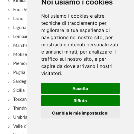
Noi usiamo i cookies
Emilia Romagna
Anna
Friuli Venezia Giulia
Noi usiamo i cookies e altre
frazione Campolo 22, Grizzana Morandi
Lazio
tecniche di tracciamento per
Liguria
migliorare la tua esperienza di
Antica Hostaria della Rocca di Badolo
Lombardia
navigazione nel nostro sito, per
via Brento 2, Sasso Marconi - Località Badolo
mostrarti contenuti personalizzati
Marche
e annunci mirati, per analizzare il
Molise
traffico sul nostro sito, e per
Piemonte
capire da dove arrivano i nostri
Puglia
visitatori.
Sardegna
Accetto
Sicilia
Toscana
Rifiuto
Trentino Alto Adige
Cambia le mie impostazioni
Umbria
Valle d'Aosta