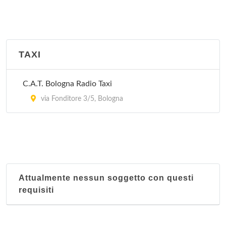
via Malvasia 49, Bologna
Peccati di Gola - Bologna
via Gorizia 16, Bologna
TAXI
Tavola della Signoria
C.A.T. Bologna Radio Taxi
via Masini 46, Zola Predosa
via Fonditore 3/5, Bologna
Attualmente nessun soggetto con questi
requisiti