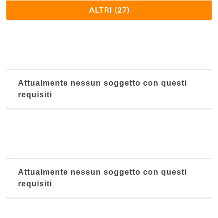
Fortuna
ALTRI (27)
Via Giovan Battista Morgagni 8, Comune
Grande Mondo
Via Andrea Costa 157/2, Bologna
Attualmente nessun soggetto con questi
Grande Shanghai
requisiti
Via di Corticella 189, Bologna
Hao Hua
via Aristotile Fioravanti 47/a, Bologna
Hong Kong
Attualmente nessun soggetto con questi
Via Francesco Zanardi 16, Bologna
requisiti
Il Mandarino