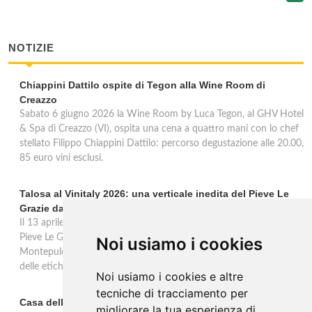
NOTIZIE
Chiappini Dattilo ospite di Tegon alla Wine Room di
Creazzo
Sabato 6 giugno 2026 la Wine Room by Luca Tegon, al GHV Hotel
& Spa di Creazzo (VI), ospita una cena a quattro mani con lo chef
stellato Filippo Chiappini Dattilo: percorso degustazione alle 20.00,
85 euro vini esclusi.
Talosa al Vinitaly 2026: una verticale inedita del Pieve Le
Grazie dal 2016 al 2020
Il 13 aprile 2026 al Vinitaly, Talosa presenta la verticale inedita del
Pieve Le Grazie: cinque annate dal 2016 al 2020 del Nobile di
Noi usiamo i cookies
Montepulciano a 95 punti Vinous, per ripercorrere la genesi di una
delle etichette iconiche di Montepulciano.
Noi usiamo i cookies e altre
tecniche di tracciamento per
Casa dell'Artista: a Valdobbiadene apre il soggiorno
migliorare la tua esperienza di