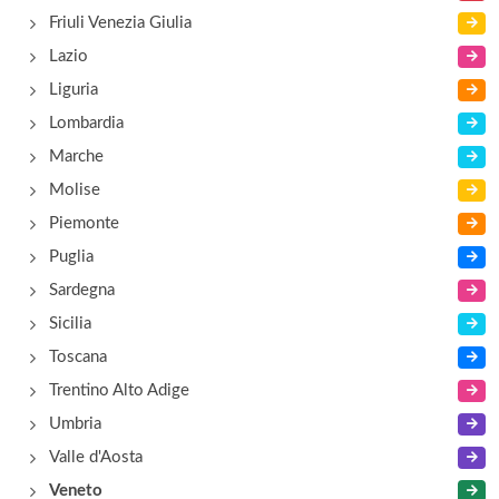
Al Fagiano
Friuli Venezia Giulia
via Antonio Locatelli 45, Padova
Lazio
Liguria
Al Forcellini
Lombardia
via Egidio Forcellini 172, Padova
Marche
Molise
Piemonte
Puglia
Sardegna
Sicilia
Toscana
Trentino Alto Adige
Umbria
Valle d'Aosta
Veneto