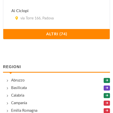
Ai Ciclopi
via Torre 166, Padova
Al Camin
ALTRI (74)
viale Felice Cavallotti 44, Padova
Al Cancelletto
via Corsica 4, Padova
REGIONI
Al Carmine
Abruzzo
piazza Francesco Petrarca 8, Padova
Basilicata
Al Cicheto
Calabria
via Girolamo Savonarola 59, Padova
Campania
Emilia Romagna