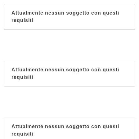
via San Pelagio 95, Due Carrare
Attualmente nessun soggetto con questi
requisiti
Antica Trattoria al Bosco
via Valmarana 13, Saonara
Antica Trattoria Ballotta dal 1605
via Carromatto 4, Torreglia
Attualmente nessun soggetto con questi
Antica Trattoria dei Paccagnella
requisiti
via del Santo 113, Padova
Antico Brolo
corso Milano 22, Padova
Attualmente nessun soggetto con questi
requisiti