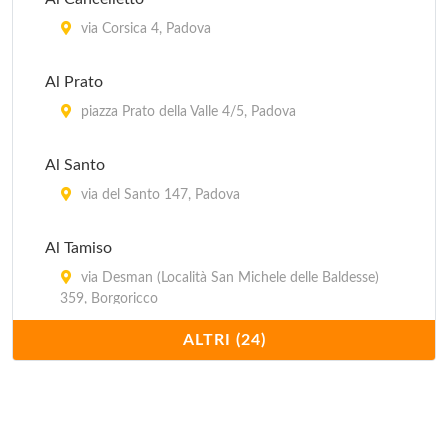
via Corsica 4, Padova
Al Prato
piazza Prato della Valle 4/5, Padova
Al Santo
via del Santo 147, Padova
Al Tamiso
via Desman (Località San Michele delle Baldesse)
359, Borgoricco
ALTRI (24)
Al Tezzon
via Trento e Trieste 33/9, Camposampiero
Alle Querce