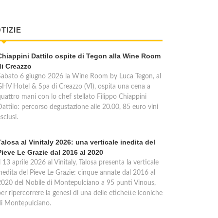
TIZIE
Chiappini Dattilo ospite di Tegon alla Wine Room
di Creazzo
Sabato 6 giugno 2026 la Wine Room by Luca Tegon, al
GHV Hotel & Spa di Creazzo (VI), ospita una cena a
quattro mani con lo chef stellato Filippo Chiappini
Dattilo: percorso degustazione alle 20.00, 85 euro vini
sclusi.
Talosa al Vinitaly 2026: una verticale inedita del
Pieve Le Grazie dal 2016 al 2020
l 13 aprile 2026 al Vinitaly, Talosa presenta la verticale
inedita del Pieve Le Grazie: cinque annate dal 2016 al
2020 del Nobile di Montepulciano a 95 punti Vinous,
er ripercorrere la genesi di una delle etichette iconiche
di Montepulciano.