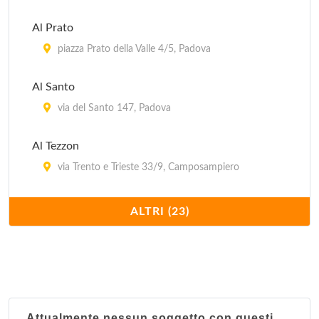
Al Prato
piazza Prato della Valle 4/5, Padova
Al Santo
via del Santo 147, Padova
Al Tezzon
via Trento e Trieste 33/9, Camposampiero
Alle Querce
ALTRI (23)
via San Pelagio 95, Due Carrare
Antica Trattoria al Bosco
via Valmarana 13, Saonara
Attualmente nessun soggetto con questi