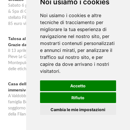
Noi usiamo i cookies
Sabato 6 giugno 2026 la Wine Room by Luca Tegon, al GHV Hotel
& Spa di Creazzo (VI), ospita una cena a quattro mani con lo chef
Noi usiamo i cookies e altre
stellato Filippo Chiappini Dattilo: percorso degustazione alle 20.00,
tecniche di tracciamento per
85 euro vini esclusi.
migliorare la tua esperienza di
navigazione nel nostro sito, per
Talosa al Vinitaly 2026: una verticale inedita del Pieve Le
mostrarti contenuti personalizzati
Grazie dal 2016 al 2020
e annunci mirati, per analizzare il
Il 13 aprile 2026 al Vinitaly, Talosa presenta la verticale inedita del
traffico sul nostro sito, e per
Pieve Le Grazie: cinque annate dal 2016 al 2020 del Nobile di
Montepulciano a 95 punti Vinous, per ripercorrere la genesi di una
capire da dove arrivano i nostri
delle etichette iconiche di Montepulciano.
visitatori.
Casa dell'Artista: a Valdobbiadene apre il soggiorno
Accetto
immersivo tra arte e vino di Bortolomiol
A Valdobbiadene, nel cuore delle colline Patrimonio Unesco, la
Rifiuto
famiglia Bortolomiol apre al pubblico la Casa dell'Artista: un
soggiorno immersivo tra arte, natura e vino all'interno del Parco
Cambia le mie impostazioni
della Filandetta Art and Wine Farm.