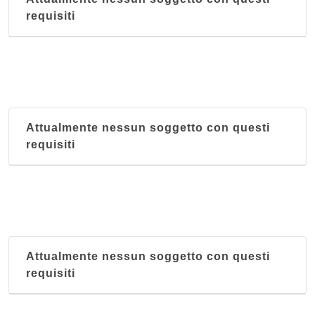
Antica Trattoria Ballotta dal 1605
requisiti
via Carromatto 4, Torreglia
Antica Trattoria dei Paccagnella
via del Santo 113, Padova
Antico Brolo
Attualmente nessun soggetto con questi
corso Milano 22, Padova
requisiti
Bastioni del Moro
via Pilade Bronzetti 18, Padova
Attualmente nessun soggetto con questi
requisiti