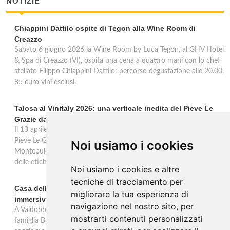
NOTIZIE
Chiappini Dattilo ospite di Tegon alla Wine Room di
Creazzo
Sabato 6 giugno 2026 la Wine Room by Luca Tegon, al GHV Hotel
& Spa di Creazzo (VI), ospita una cena a quattro mani con lo chef
stellato Filippo Chiappini Dattilo: percorso degustazione alle 20.00,
85 euro vini esclusi.
Talosa al Vinitaly 2026: una verticale inedita del Pieve Le
Grazie dal 2016 al 2020
Il 13 aprile 2026 al Vinitaly, Talosa presenta la verticale inedita del
Pieve Le Grazie: cinque annate dal 2016 al 2020 del Nobile di
Noi usiamo i cookies
Montepulciano a 95 punti Vinous, per ripercorrere la genesi di una
delle etichette iconiche di Montepulciano.
Noi usiamo i cookies e altre
tecniche di tracciamento per
Casa dell'Artista: a Valdobbiadene apre il soggiorno
migliorare la tua esperienza di
immersivo tra arte e vino di Bortolomiol
navigazione nel nostro sito, per
A Valdobbiadene, nel cuore delle colline Patrimonio Unesco, la
mostrarti contenuti personalizzati
famiglia Bortolomiol apre al pubblico la Casa dell'Artista: un