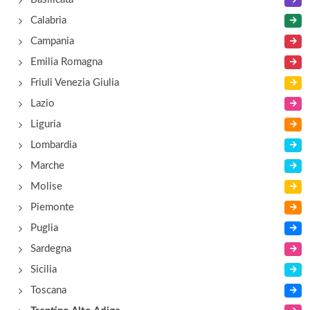
Al Bus
Calabria
via Masi 42, Imer
Campania
Emilia Romagna
Al Cacciatore
Friuli Venezia Giulia
Località Castrona , Primiero
Lazio
Liguria
Al Caminetto
Lombardia
via Lungolago 8, Molveno
Marche
Molise
Piemonte
Puglia
Sardegna
Sicilia
Toscana