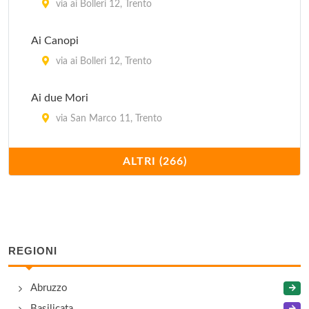
via ai Bolleri 12, Trento
Ai Canopi
via ai Bolleri 12, Trento
Ai due Mori
via San Marco 11, Trento
Ai Frati
ALTRI (266)
via dei Cappuccini 71, Trento
Ai Frati
via dei Cappuccini 71, Trento
REGIONI
Al Vo'
Abruzzo
vicolo del Vo' 11, Trento
Basilicata