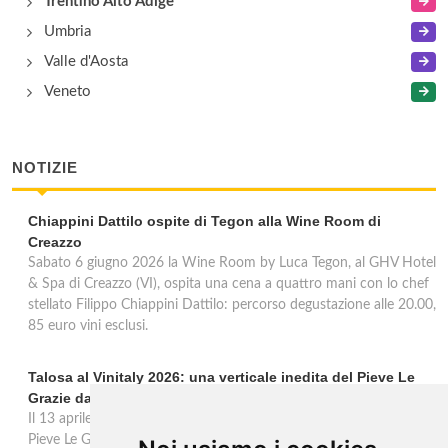
Trentino Alto Adige
Umbria
Valle d'Aosta
Veneto
NOTIZIE
Chiappini Dattilo ospite di Tegon alla Wine Room di
Creazzo
Sabato 6 giugno 2026 la Wine Room by Luca Tegon, al GHV Hotel
& Spa di Creazzo (VI), ospita una cena a quattro mani con lo chef
stellato Filippo Chiappini Dattilo: percorso degustazione alle 20.00,
85 euro vini esclusi.
Talosa al Vinitaly 2026: una verticale inedita del Pieve Le
Grazie dal 2016 al 2020
Il 13 aprile 2026 al Vinitaly, Talosa presenta la verticale inedita del
Pieve Le Grazie: cinque annate dal 2016 al 2020 del Nobile di