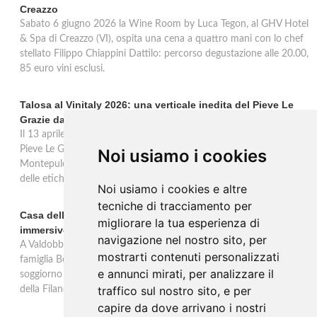
Creazzo
Sabato 6 giugno 2026 la Wine Room by Luca Tegon, al GHV Hotel
& Spa di Creazzo (VI), ospita una cena a quattro mani con lo chef
stellato Filippo Chiappini Dattilo: percorso degustazione alle 20.00,
85 euro vini esclusi.
Talosa al Vinitaly 2026: una verticale inedita del Pieve Le
Grazie dal 2016 al 2020
Il 13 aprile 2026 al Vinitaly, Talosa presenta la verticale inedita del
Pieve Le Grazie: cinque annate dal 2016 al 2020 del Nobile di
Noi usiamo i cookies
Montepulciano a 95 punti Vinous, per ripercorrere la genesi di una
delle etichette iconiche di Montepulciano.
Noi usiamo i cookies e altre
tecniche di tracciamento per
Casa dell'Artista: a Valdobbiadene apre il soggiorno
migliorare la tua esperienza di
immersivo tra arte e vino di Bortolomiol
navigazione nel nostro sito, per
A Valdobbiadene, nel cuore delle colline Patrimonio Unesco, la
mostrarti contenuti personalizzati
famiglia Bortolomiol apre al pubblico la Casa dell'Artista: un
e annunci mirati, per analizzare il
soggiorno immersivo tra arte, natura e vino all'interno del Parco
traffico sul nostro sito, e per
della Filandetta Art and Wine Farm.
capire da dove arrivano i nostri