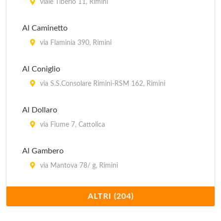
viale Tiberio 11, Rimini
Al Caminetto
via Flaminia 390, Rimini
Al Coniglio
via S.S.Consolare Rimini-RSM 162, Rimini
Al Dollaro
via Fiume 7, Cattolica
Al Gambero
via Mantova 78/ g, Rimini
Al Granchio
ALTRI (204)
viale Guglielmo Marconi 81, Rimini