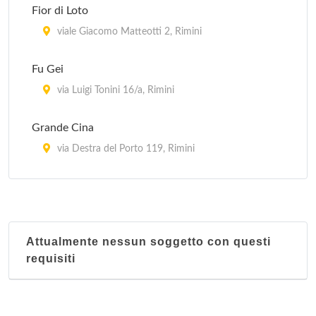
Fior di Loto
viale Giacomo Matteotti 2, Rimini
Fu Gei
via Luigi Tonini 16/a, Rimini
Grande Cina
via Destra del Porto 119, Rimini
La Pace
viale Tripoli 131, Rimini
Attualmente nessun soggetto con questi
Lin Dailing
requisiti
viale Giovanni Pascoli 108, Rimini
Liu Nongping