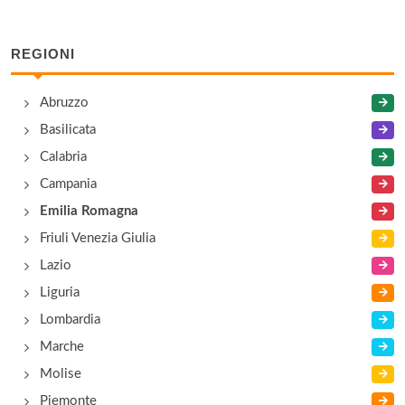
Al Gufo
via Losanna 44, Rimini
REGIONI
Al Moccolo
Abruzzo
via Catania 22, Rimini
Basilicata
Calabria
Al Palazzo
Campania
via Guidi 195, Sant'Ermete
Emilia Romagna
Friuli Venezia Giulia
Alle Ruote
Lazio
via Pedrizzi 3, Rimini
Liguria
Lombardia
Amarcord Osteria
Marche
via Marecchiese 56, Rimini
Molise
Piemonte