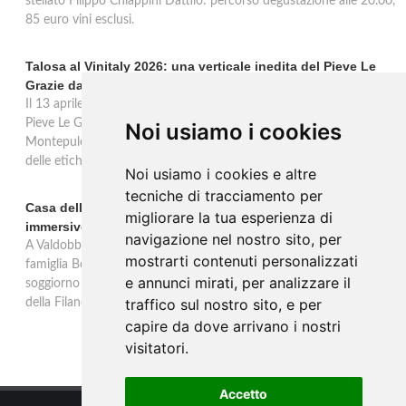
stellato Filippo Chiappini Dattilo: percorso degustazione alle 20.00,
85 euro vini esclusi.
Talosa al Vinitaly 2026: una verticale inedita del Pieve Le
Grazie dal 2016 al 2020
Il 13 aprile 2026 al Vinitaly, Talosa presenta la verticale inedita del
Pieve Le Grazie: cinque annate dal 2016 al 2020 del Nobile di
Noi usiamo i cookies
Montepulciano a 95 punti Vinous, per ripercorrere la genesi di una
delle etichette iconiche di Montepulciano.
Noi usiamo i cookies e altre
tecniche di tracciamento per
Casa dell'Artista: a Valdobbiadene apre il soggiorno
migliorare la tua esperienza di
immersivo tra arte e vino di Bortolomiol
navigazione nel nostro sito, per
A Valdobbiadene, nel cuore delle colline Patrimonio Unesco, la
mostrarti contenuti personalizzati
famiglia Bortolomiol apre al pubblico la Casa dell'Artista: un
e annunci mirati, per analizzare il
soggiorno immersivo tra arte, natura e vino all'interno del Parco
traffico sul nostro sito, e per
della Filandetta Art and Wine Farm.
capire da dove arrivano i nostri
visitatori.
Accetto