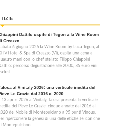
TIZIE
Chiappini Dattilo ospite di Tegon alla Wine Room
di Creazzo
Sabato 6 giugno 2026 la Wine Room by Luca Tegon, al
GHV Hotel & Spa di Creazzo (VI), ospita una cena a
quattro mani con lo chef stellato Filippo Chiappini
Dattilo: percorso degustazione alle 20.00, 85 euro vini
sclusi.
Talosa al Vinitaly 2026: una verticale inedita del
Pieve Le Grazie dal 2016 al 2020
l 13 aprile 2026 al Vinitaly, Talosa presenta la verticale
inedita del Pieve Le Grazie: cinque annate dal 2016 al
2020 del Nobile di Montepulciano a 95 punti Vinous,
er ripercorrere la genesi di una delle etichette iconiche
di Montepulciano.