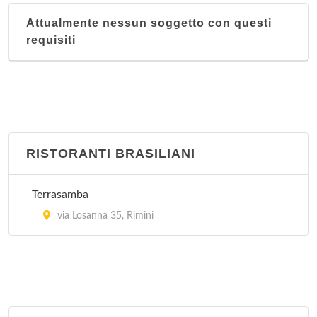
viale Ennio Coletti 20, Rimini
Attualmente nessun soggetto con questi
requisiti
Nanchino
via Dante Alighieri 39, Rimini
RISTORANTI BRASILIANI
Terrasamba
via Losanna 35, Rimini