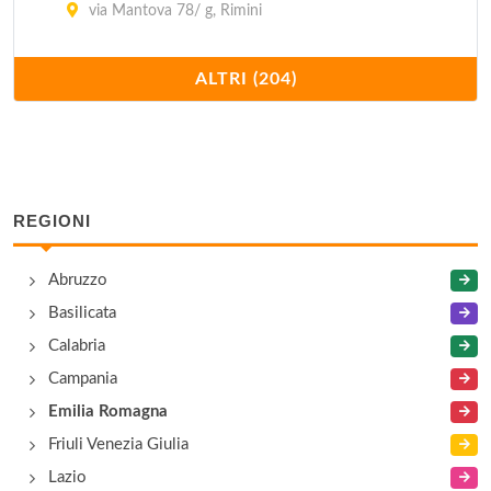
via Mantova 78/ g, Rimini
Al Granchio
ALTRI (204)
viale Guglielmo Marconi 81, Rimini
Al Gufo
via Losanna 44, Rimini
REGIONI
Al Moccolo
Abruzzo
via Catania 22, Rimini
Basilicata
Al Palazzo
Calabria
via Guidi 195, Sant'Ermete
Campania
Emilia Romagna
Alle Ruote
Friuli Venezia Giulia
via Pedrizzi 3, Rimini
Lazio