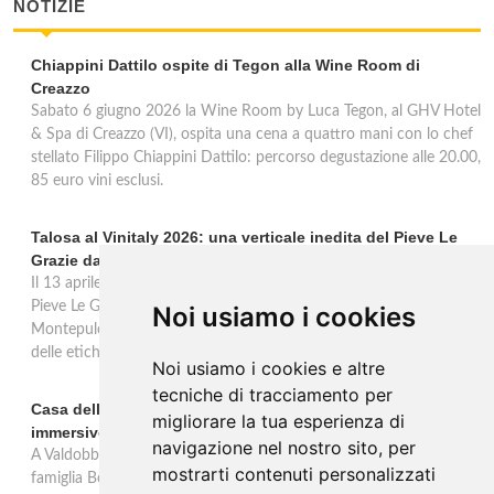
NOTIZIE
Chiappini Dattilo ospite di Tegon alla Wine Room di
Creazzo
Sabato 6 giugno 2026 la Wine Room by Luca Tegon, al GHV Hotel
& Spa di Creazzo (VI), ospita una cena a quattro mani con lo chef
stellato Filippo Chiappini Dattilo: percorso degustazione alle 20.00,
85 euro vini esclusi.
Talosa al Vinitaly 2026: una verticale inedita del Pieve Le
Grazie dal 2016 al 2020
Il 13 aprile 2026 al Vinitaly, Talosa presenta la verticale inedita del
Pieve Le Grazie: cinque annate dal 2016 al 2020 del Nobile di
Noi usiamo i cookies
Montepulciano a 95 punti Vinous, per ripercorrere la genesi di una
delle etichette iconiche di Montepulciano.
Noi usiamo i cookies e altre
tecniche di tracciamento per
Casa dell'Artista: a Valdobbiadene apre il soggiorno
migliorare la tua esperienza di
immersivo tra arte e vino di Bortolomiol
navigazione nel nostro sito, per
A Valdobbiadene, nel cuore delle colline Patrimonio Unesco, la
mostrarti contenuti personalizzati
famiglia Bortolomiol apre al pubblico la Casa dell'Artista: un