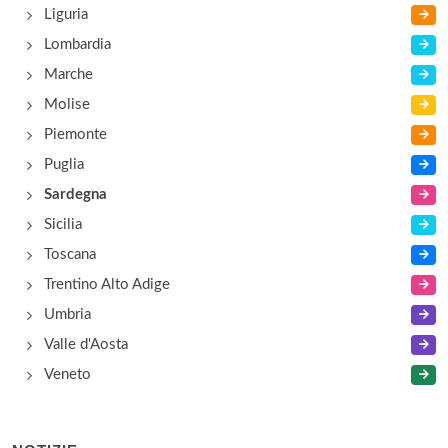
Liguria
Lombardia
Balena
Marche
viale Santa Gilla 125, Cagliari
Molise
Piemonte
Puglia
Sardegna
Sicilia
Toscana
Trentino Alto Adige
Umbria
Valle d'Aosta
Veneto