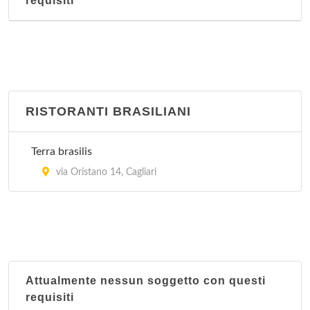
requisiti
via Roma 193, Cagliari
La Muraglia
via San Benedetto 39/41, Cagliari
La Pagoda
RISTORANTI BRASILIANI
via Camillo Benso Cavour 17, Cagliari
Terra brasilis
Oriente
via Oristano 14, Cagliari
via Santa Alenixedda 111, Cagliari
Attualmente nessun soggetto con questi
requisiti