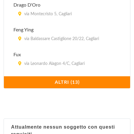
Drago D'Oro
via Montecristo 5, Cagliari
Feng Ying
via Baldassare Castiglione 20/22, Cagliari
Fux
via Leonardo Alagon 4/C, Cagliari
Hong Kong
ALTRI (13)
viale Armando Diaz 91, Cagliari
Il Mandarino
via Enrico Pessina 8, Cagliari
Attualmente nessun soggetto con questi
Il Paradiso