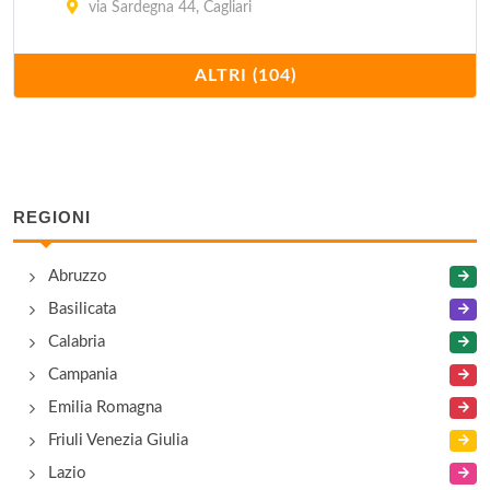
via Sardegna 44, Cagliari
Al solito posto
ALTRI (104)
piazza Di San Giacomo 2, Cagliari
Ampurias
via Savoia 4, Cagliari
REGIONI
Antica Casa Marini
Abruzzo
strada per le Saline , Assemini - Località
Macchiareddu
Basilicata
Calabria
Antica Hostaria
Campania
via Camillo Benso Cavour 60, Cagliari
Emilia Romagna
Friuli Venezia Giulia
Arissa
Lazio
via Eleonora D'Arborea 29, Cagliari