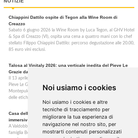
NOTIZIE
Chiappini Dattilo ospite di Tegon alla Wine Room di
Creazzo
Sabato 6 giugno 2026 la Wine Room by Luca Tegon, al GHV Hotel
& Spa di Creazzo (VI), ospita una cena a quattro mani con lo chef
stellato Filippo Chiappini Dattilo: percorso degustazione alle 20.00,
85 euro vini esclusi.
Talosa al Vinitaly 2026: una verticale inedita del Pieve Le
Grazie dal 2016 al 2020
Il 13 aprile 2026 al Vinitaly, Talosa presenta la verticale inedita del
Pieve Le Grazie: cinque annate dal 2016 al 2020 del Nobile di
Noi usiamo i cookies
Montepulciano a 95 punti Vinous, per ripercorrere la genesi di una
delle etichette iconiche di Montepulciano.
Noi usiamo i cookies e altre
tecniche di tracciamento per
Casa dell'Artista: a Valdobbiadene apre il soggiorno
migliorare la tua esperienza di
immersivo tra arte e vino di Bortolomiol
navigazione nel nostro sito, per
A Valdobbiadene, nel cuore delle colline Patrimonio Unesco, la
mostrarti contenuti personalizzati
famiglia Bortolomiol apre al pubblico la Casa dell'Artista: un