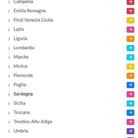
Campania
via Eleonora D'Arborea 29, Cagliari
Emilia Romagna
Friuli Venezia Giulia
Balena
Lazio
viale Santa Gilla 125, Cagliari
Liguria
Lombardia
Bassu
Marche
viale Monastir 117, Cagliari
Molise
Piemonte
Puglia
Sardegna
Sicilia
Toscana
Trentino Alto Adige
Umbria