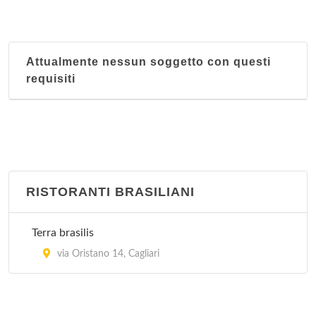
Il Mandarino
via Enrico Pessina 8, Cagliari
Attualmente nessun soggetto con questi
Il Paradiso
requisiti
via Roma 193, Cagliari
La Muraglia
via San Benedetto 39/41, Cagliari
La Pagoda
RISTORANTI BRASILIANI
via Camillo Benso Cavour 17, Cagliari
Terra brasilis
Oriente
via Oristano 14, Cagliari
via Santa Alenixedda 111, Cagliari