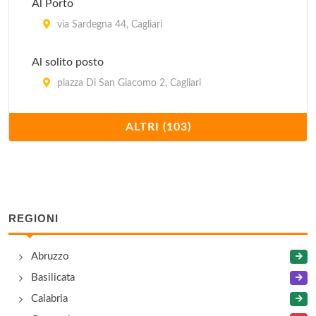
Al Porto
via Sardegna 44, Cagliari
Al solito posto
piazza Di San Giacomo 2, Cagliari
Ampurias
ALTRI (103)
via Savoia 4, Cagliari
Antica Casa Marini
strada per le Saline , Assemini - Località
Macchiareddu
REGIONI
Antica Hostaria
Abruzzo
via Camillo Benso Cavour 60, Cagliari
Basilicata
Calabria
Arissa