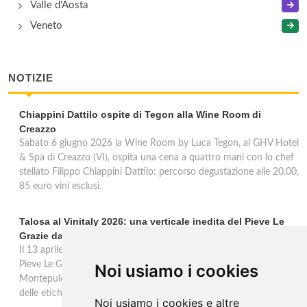
Valle d'Aosta
Veneto
NOTIZIE
Chiappini Dattilo ospite di Tegon alla Wine Room di
Creazzo
Sabato 6 giugno 2026 la Wine Room by Luca Tegon, al GHV Hotel
& Spa di Creazzo (VI), ospita una cena a quattro mani con lo chef
stellato Filippo Chiappini Dattilo: percorso degustazione alle 20.00,
85 euro vini esclusi.
Talosa al Vinitaly 2026: una verticale inedita del Pieve Le
Grazie dal 2016 al 2020
Il 13 aprile 2026 al Vinitaly, Talosa presenta la verticale inedita del
Pieve Le Grazie: cinque annate dal 2016 al 2020 del Nobile di
Noi usiamo i cookies
Montepulciano a 95 punti Vinous, per ripercorrere la genesi di una
delle etichette iconiche di Montepulciano.
Noi usiamo i cookies e altre