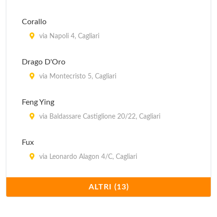
Corallo
via Napoli 4, Cagliari
Drago D'Oro
via Montecristo 5, Cagliari
Feng Ying
via Baldassare Castiglione 20/22, Cagliari
Fux
via Leonardo Alagon 4/C, Cagliari
Hong Kong
ALTRI (13)
viale Armando Diaz 91, Cagliari