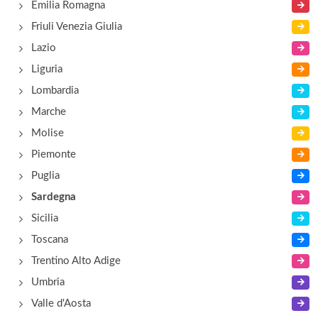
Emilia Romagna
Friuli Venezia Giulia
Balena
Lazio
viale Santa Gilla 125, Cagliari
Liguria
Lombardia
Bassu
Marche
viale Monastir 117, Cagliari
Molise
Piemonte
Puglia
Sardegna
Sicilia
Toscana
Trentino Alto Adige
Umbria
Valle d'Aosta