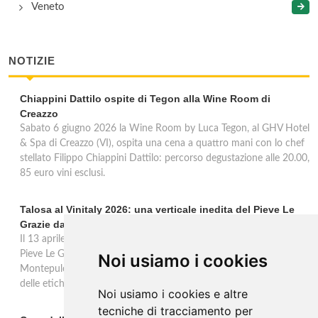
Veneto
NOTIZIE
Chiappini Dattilo ospite di Tegon alla Wine Room di
Creazzo
Sabato 6 giugno 2026 la Wine Room by Luca Tegon, al GHV Hotel
& Spa di Creazzo (VI), ospita una cena a quattro mani con lo chef
stellato Filippo Chiappini Dattilo: percorso degustazione alle 20.00,
85 euro vini esclusi.
Talosa al Vinitaly 2026: una verticale inedita del Pieve Le
Grazie dal 2016 al 2020
Il 13 aprile 2026 al Vinitaly, Talosa presenta la verticale inedita del
Pieve Le Grazie: cinque annate dal 2016 al 2020 del Nobile di
Noi usiamo i cookies
Montepulciano a 95 punti Vinous, per ripercorrere la genesi di una
delle etichette iconiche di Montepulciano.
Noi usiamo i cookies e altre
tecniche di tracciamento per