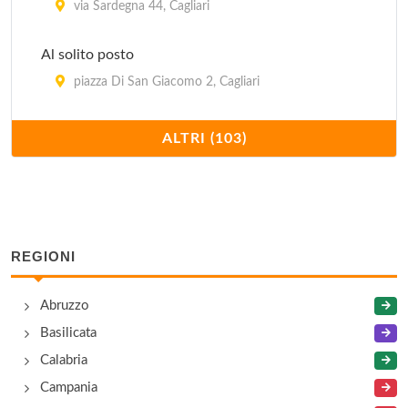
via Sardegna 44, Cagliari
Al solito posto
piazza Di San Giacomo 2, Cagliari
Ampurias
ALTRI (103)
via Savoia 4, Cagliari
Antica Casa Marini
strada per le Saline , Assemini - Località
Macchiareddu
REGIONI
Antica Hostaria
Abruzzo
via Camillo Benso Cavour 60, Cagliari
Basilicata
Calabria
Arissa
Campania
via Eleonora D'Arborea 29, Cagliari