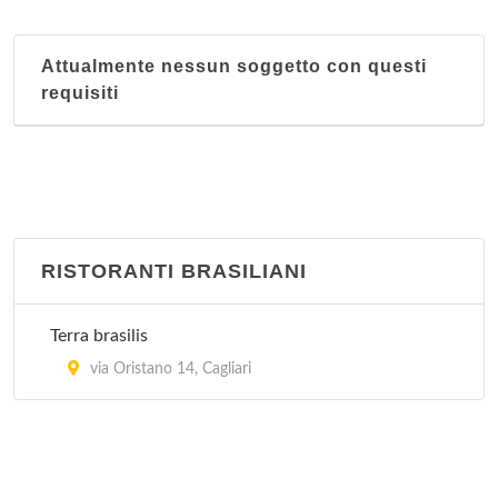
via Enrico Pessina 8, Cagliari
Attualmente nessun soggetto con questi
Il Paradiso
requisiti
via Roma 193, Cagliari
La Muraglia
via San Benedetto 39/41, Cagliari
La Pagoda
RISTORANTI BRASILIANI
via Camillo Benso Cavour 17, Cagliari
Terra brasilis
Oriente
via Oristano 14, Cagliari
via Santa Alenixedda 111, Cagliari