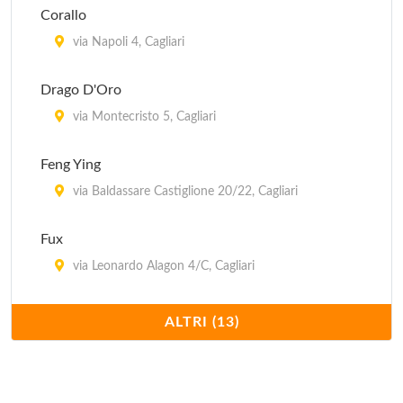
Corallo
via Napoli 4, Cagliari
Drago D'Oro
via Montecristo 5, Cagliari
Feng Ying
via Baldassare Castiglione 20/22, Cagliari
Fux
via Leonardo Alagon 4/C, Cagliari
Hong Kong
ALTRI (13)
viale Armando Diaz 91, Cagliari
Il Mandarino