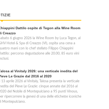
TIZIE
Chiappini Dattilo ospite di Tegon alla Wine Room
di Creazzo
Sabato 6 giugno 2026 la Wine Room by Luca Tegon, al
GHV Hotel & Spa di Creazzo (VI), ospita una cena a
quattro mani con lo chef stellato Filippo Chiappini
Dattilo: percorso degustazione alle 20.00, 85 euro vini
sclusi.
Talosa al Vinitaly 2026: una verticale inedita del
Pieve Le Grazie dal 2016 al 2020
l 13 aprile 2026 al Vinitaly, Talosa presenta la verticale
inedita del Pieve Le Grazie: cinque annate dal 2016 al
2020 del Nobile di Montepulciano a 95 punti Vinous,
er ripercorrere la genesi di una delle etichette iconiche
di Montepulciano.