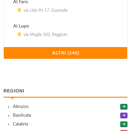
Al Faro
via Lido Po 17, Guastalla
Al Lupo
via Moglia 102, Reggiolo
Al Maneggio
ALTRI (140)
via Munari 7, Scandiano
Al Portone
piazza Fiume 11, Scandiano
REGIONI
Al Qui Così
Abruzzo
via Costituzione 75, Correggio
Basilicata
Albatros
Calabria