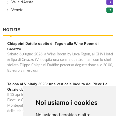
Valle d'Aosta
Veneto
NOTIZIE
Chiappini Dattilo ospite di Tegon alla Wine Room di
Creazzo
Sabato 6 giugno 2026 la Wine Room by Luca Tegon, al GHV Hotel
& Spa di Creazzo (VI), ospita una cena a quattro mani con lo chef
stellato Filippo Chiappini Dattilo: percorso degustazione alle 20.00,
85 euro vini esclusi.
Talosa al Vinitaly 2026: una verticale inedita del Pieve Le
Grazie dal 2016 al 2020
Il 13 aprile 2026 al Vinitaly, Talosa presenta la verticale inedita del
Pieve Le Grazie: cinque annate dal 2016 al 2020 del Nobile di
Noi usiamo i cookies
Montepulciano a 95 punti Vinous, per ripercorrere la genesi di una
delle etichette iconiche di Montepulciano.
Noi usiamo i cookies e altre