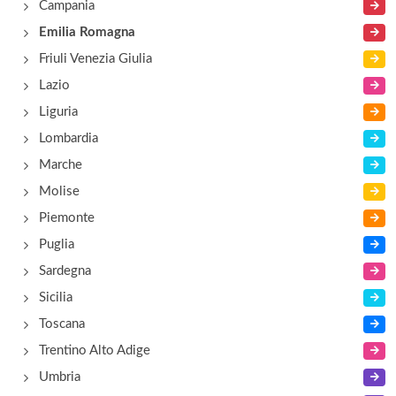
via Nevicati 10, Poviglio
Campania
Emilia Romagna
Alti Spiriti
Friuli Venezia Giulia
viale Regina Margherita 1/C, Reggio Emilia
Lazio
Liguria
Amarcord
Lombardia
via Martiri di Cervarolo 76, Reggio Emilia
Marche
Molise
Piemonte
Puglia
Sardegna
Sicilia
Toscana
Trentino Alto Adige
Umbria