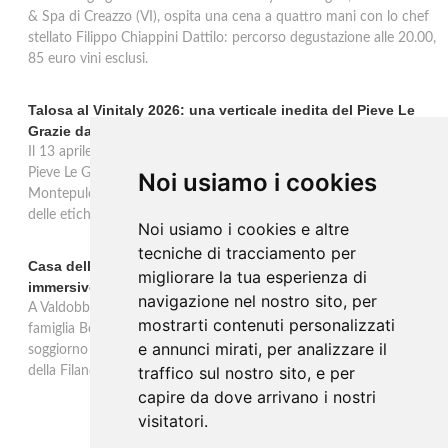
& Spa di Creazzo (VI), ospita una cena a quattro mani con lo chef
stellato Filippo Chiappini Dattilo: percorso degustazione alle 20.00,
85 euro vini esclusi.
Talosa al Vinitaly 2026: una verticale inedita del Pieve Le
Grazie dal 2016 al 2020
Il 13 aprile 2026 al Vinitaly, Talosa presenta la verticale inedita del
Pieve Le Grazie: cinque annate dal 2016 al 2020 del Nobile di
Noi usiamo i cookies
Montepulciano a 95 punti Vinous, per ripercorrere la genesi di una
delle etichette iconiche di Montepulciano.
Noi usiamo i cookies e altre
tecniche di tracciamento per
Casa dell'Artista: a Valdobbiadene apre il soggiorno
migliorare la tua esperienza di
immersivo tra arte e vino di Bortolomiol
navigazione nel nostro sito, per
A Valdobbiadene, nel cuore delle colline Patrimonio Unesco, la
mostrarti contenuti personalizzati
famiglia Bortolomiol apre al pubblico la Casa dell'Artista: un
e annunci mirati, per analizzare il
soggiorno immersivo tra arte, natura e vino all'interno del Parco
traffico sul nostro sito, e per
della Filandetta Art and Wine Farm.
capire da dove arrivano i nostri
visitatori.