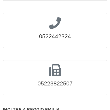
0522442324
05223822507
INOLTRE A REGGIO EMILIA