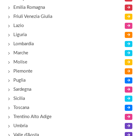
Emilia Romagna
Arco Rosso
Friuli Venezia Giulia
via delle Filande 3, Capezzano
Lazio
Liguria
Bacchanalia
Lombardia
via Portacatena 39/41, Salerno
Marche
Molise
Piemonte
Puglia
Sardegna
Sicilia
Toscana
Trentino Alto Adige
Umbria
Valle d'Aosta