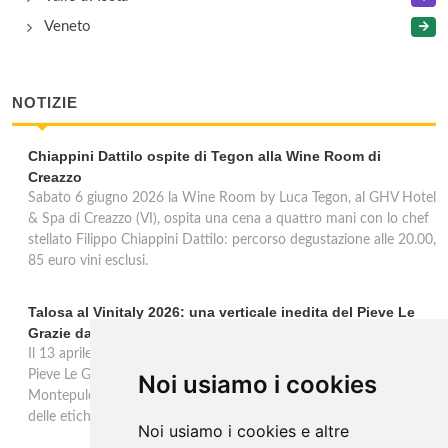
Veneto
NOTIZIE
Chiappini Dattilo ospite di Tegon alla Wine Room di
Creazzo
Sabato 6 giugno 2026 la Wine Room by Luca Tegon, al GHV Hotel
& Spa di Creazzo (VI), ospita una cena a quattro mani con lo chef
stellato Filippo Chiappini Dattilo: percorso degustazione alle 20.00,
85 euro vini esclusi.
Talosa al Vinitaly 2026: una verticale inedita del Pieve Le
Grazie dal 2016 al 2020
Il 13 aprile 2026 al Vinitaly, Talosa presenta la verticale inedita del
Pieve Le Grazie: cinque annate dal 2016 al 2020 del Nobile di
Noi usiamo i cookies
Montepulciano a 95 punti Vinous, per ripercorrere la genesi di una
delle etichette iconiche di Montepulciano.
Noi usiamo i cookies e altre